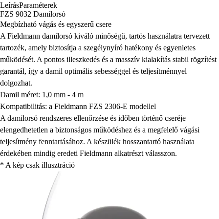
Leírás
Paraméterek
FZS 9032 Damilorsó
Megbízható vágás és egyszerű csere
A Fieldmann damilorsó kiváló minőségű, tartós használatra tervezett
tartozék, amely biztosítja a szegélynyíró hatékony és egyenletes
működését. A pontos illeszkedés és a masszív kialakítás stabil rögzítést
garantál, így a damil optimális sebességgel és teljesítménnyel
dolgozhat.
Damil méret: 1,0 mm - 4 m
Kompatibilitás: a Fieldmann FZS 2306-E modellel
A damilorsó rendszeres ellenőrzése és időben történő cseréje
elengedhetetlen a biztonságos működéshez és a megfelelő vágási
teljesítmény fenntartásához. A készülék hosszantartó használata
érdekében mindig eredeti Fieldmann alkatrészt válasszon.
* A kép csak illusztráció