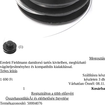
(1)
Megosztás
Eredeti Fieldmann damilorsó tartós kivitelben, megbízható
vágóteljesítményhez és kompatibilis kialakítással.
Teljes leírás
Szállításra kész
1 690 Ft
készleten 3 db
Várhatóan Önnél: 08.11.
Kosárba
Regisztráljon a több előnyért
Összehasonlítás
Ár és elérhetőség figyelése
Termékazonosító: 50004076