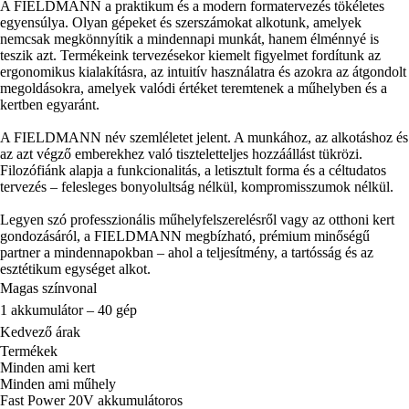
A FIELDMANN a praktikum és a modern formatervezés tökéletes
egyensúlya. Olyan gépeket és szerszámokat alkotunk, amelyek
nemcsak megkönnyítik a mindennapi munkát, hanem élménnyé is
teszik azt. Termékeink tervezésekor kiemelt figyelmet fordítunk az
ergonomikus kialakításra, az intuitív használatra és azokra az átgondolt
megoldásokra, amelyek valódi értéket teremtenek a műhelyben és a
kertben egyaránt.
A FIELDMANN név szemléletet jelent. A munkához, az alkotáshoz és
az azt végző emberekhez való tiszteletteljes hozzáállást tükrözi.
Filozófiánk alapja a funkcionalitás, a letisztult forma és a céltudatos
tervezés – felesleges bonyolultság nélkül, kompromisszumok nélkül.
Legyen szó professzionális műhelyfelszerelésről vagy az otthoni kert
gondozásáról, a FIELDMANN megbízható, prémium minőségű
partner a mindennapokban – ahol a teljesítmény, a tartósság és az
esztétikum egységet alkot.
Magas színvonal
1 akkumulátor – 40 gép
Kedvező árak
Termékek
Minden ami kert
Minden ami műhely
Fast Power 20V akkumulátoros