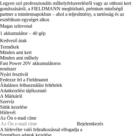
Legyen szó professzionális műhelyfelszerelésről vagy az otthoni kert
gondozásáról, a FIELDMANN megbízható, prémium minőségű
partner a mindennapokban – ahol a teljesítmény, a tartósság és az
esztétikum egységet alkot.
Magas színvonal
1 akkumulátor – 40 gép
Kedvező árak
Termékek
Minden ami kert
Minden ami műhely
Fast Power 20V akkumulátoros
rendszer
Nyári fesztivál
Fedezze fel a Fieldmannt
Általános felhasználási feltételek
Adatkezelési tájékoztató
A Márkáról
Szervíz
Sütik kezelése
Hírlevél
Az Ön e-mail címe
Bejelentkezés
A hírlevélre való feliratkozással elfogadja a
Személyes adatok kezelése