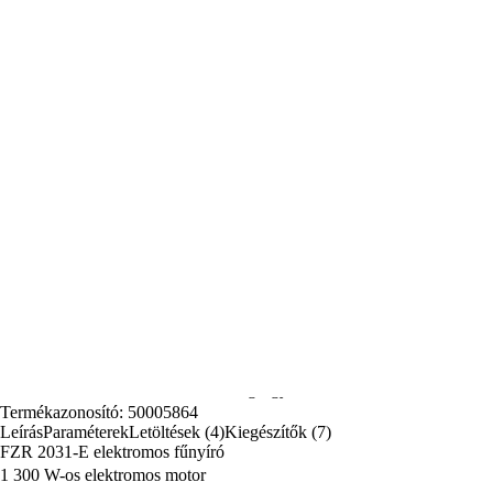
(7)
Megosztás
1 300 W-os elektromos fűnyíró 320 mm vágásszélességgel, kisebb
kertekhez. 3 fokozatú magasságállítás, 30 l-es fűgyűjtő és könnyű, 8,3
kg-os kialakítás akár 600 m²-ig
Teljes leírás
34 990 Ft
Jelenleg nem elérhető
Regisztráljon a több előnyért
Összehasonlítás
Ár és elérhetőség figyelése
Termékazonosító: 50005864
Leírás
Paraméterek
Letöltések (4)
Kiegészítők (7)
FZR 2031-E elektromos fűnyíró
1 300 W-os elektromos motor