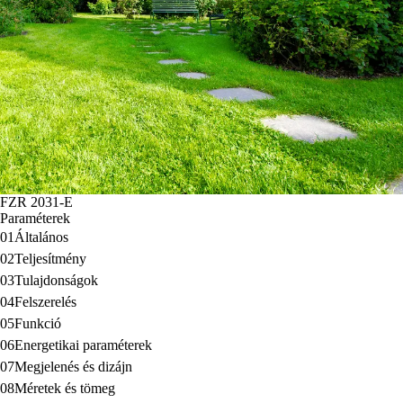
FZR 2031-E
Paraméterek
01
Általános
02
Teljesítmény
03
Tulajdonságok
04
Felszerelés
05
Funkció
06
Energetikai paraméterek
07
Megjelenés és dizájn
08
Méretek és tömeg