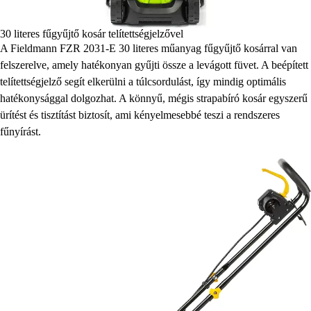
30 literes fűgyűjtő kosár telítettségjelzővel
A Fieldmann FZR 2031-E 30 literes műanyag fűgyűjtő kosárral van
felszerelve, amely hatékonyan gyűjti össze a levágott füvet. A beépített
telítettségjelző segít elkerülni a túlcsordulást, így mindig optimális
hatékonysággal dolgozhat. A könnyű, mégis strapabíró kosár egyszerű
ürítést és tisztítást biztosít, ami kényelmesebbé teszi a rendszeres
fűnyírást.