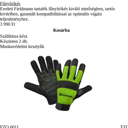
Fűnyírókés
Eredeti Fieldmann tartalék fűnyírókés kiváló minőségben, tartós
kivitelben, garantált kompatibilitással az optimális vágási
teljesítményhez.
3 990 Ft
Kosárba
Szállításra kész
Készleten 2 db.
Munkavédelmi kesztyűk
FZO 6011
FZO