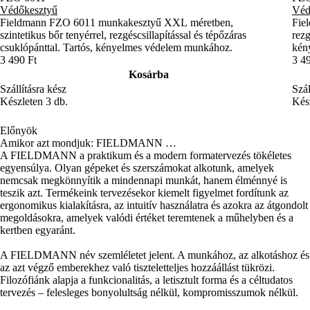
Védőkesztyű
Véd
Fieldmann FZO 6011 munkakesztyű XXL méretben,
Fie
szintetikus bőr tenyérrel, rezgéscsillapítással és tépőzáras
rezg
csuklópánttal. Tartós, kényelmes védelem munkához.
kény
3 490 Ft
3 4
Kosárba
Szállításra kész
Szál
Készleten 3 db.
Kész
Előnyök
Amikor azt mondjuk: FIELDMANN …
A FIELDMANN a praktikum és a modern formatervezés tökéletes
egyensúlya. Olyan gépeket és szerszámokat alkotunk, amelyek
nemcsak megkönnyítik a mindennapi munkát, hanem élménnyé is
teszik azt. Termékeink tervezésekor kiemelt figyelmet fordítunk az
ergonomikus kialakításra, az intuitív használatra és azokra az átgondolt
megoldásokra, amelyek valódi értéket teremtenek a műhelyben és a
kertben egyaránt.
A FIELDMANN név szemléletet jelent. A munkához, az alkotáshoz és
az azt végző emberekhez való tiszteletteljes hozzáállást tükrözi.
Filozófiánk alapja a funkcionalitás, a letisztult forma és a céltudatos
tervezés – felesleges bonyolultság nélkül, kompromisszumok nélkül.