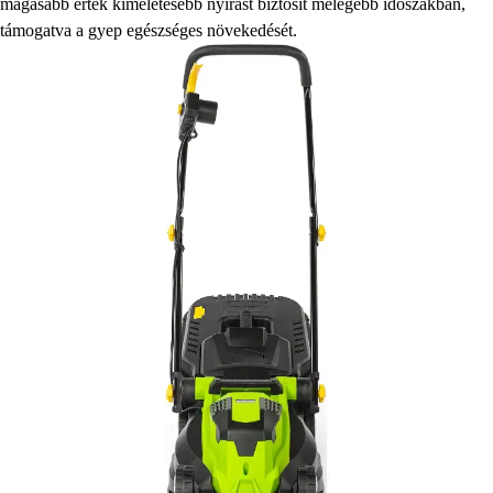
magasabb érték kíméletesebb nyírást biztosít melegebb időszakban,
támogatva a gyep egészséges növekedését.