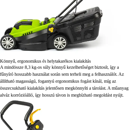
Könnyű, ergonomikus és helytakarékos kialakítás
A mindössze 8,3 kg-os súly könnyű kezelhetőséget biztosít, így a
fűnyíró hosszabb használat során sem terheli meg a felhasználót. Az
állítható magasságú, fogantyú ergonomikus fogást kínál, míg az
összecsukható kialakítás jelentősen megkönnyíti a tárolást. A műanyag
alváz korrózióálló, így hosszú távon is megbízható megoldást nyújt.