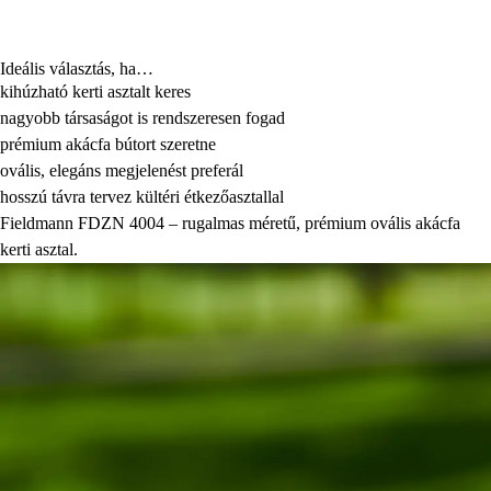
Ideális választás, ha…
kihúzható kerti asztalt keres
nagyobb társaságot is rendszeresen fogad
prémium akácfa bútort szeretne
ovális, elegáns megjelenést preferál
hosszú távra tervez kültéri étkezőasztallal
Fieldmann FDZN 4004 – rugalmas méretű, prémium ovális akácfa
kerti asztal.