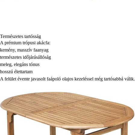
Természetes tartósság
A prémium trópusi akácfa:
kemény, masszív faanyag
természetes időjárásállóság
meleg, elegáns tónus
hosszú élettartam
A felület évente javasolt faápoló olajos kezeléssel még tartósabbá válik.