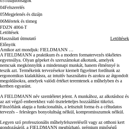
03
Tulajdonságok
04
Felszerelés
05
Megjelenés és dizájn
06
Méretek és tömeg
FDZN 4004-T
Letöltések
Használati útmutató
Letöltések
Előnyök
Amikor azt mondjuk: FIELDMANN …
A FIELDMANN a praktikum és a modern formatervezés tökéletes
egyensúlya. Olyan gépeket és szerszámokat alkotunk, amelyek
nemcsak megkönnyítik a mindennapi munkát, hanem élménnyé is
teszik azt. Termékeink tervezésekor kiemelt figyelmet fordítunk az
ergonomikus kialakításra, az intuitív használatra és azokra az átgondolt
megoldásokra, amelyek valódi értéket teremtenek a műhelyben és a
kertben egyaránt.
A FIELDMANN név szemléletet jelent. A munkához, az alkotáshoz és
az azt végző emberekhez való tiszteletteljes hozzáállást tükrözi.
Filozófiánk alapja a funkcionalitás, a letisztult forma és a céltudatos
tervezés – felesleges bonyolultság nélkül, kompromisszumok nélkül.
Legyen szó professzionális műhelyfelszerelésről vagy az otthoni kert
gondozásáról, a FIELDMANN megbízható, prémium minőségű