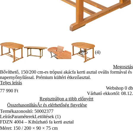
(4)
Megosztás
Bővíthető, 150/200 cm-es trópusi akácfa kerti asztal ovális formával és
napernyőnyílással. Prémium kültéri étkezőasztal.
Teljes leírás
Webshop 0 db
77 990 Ft
Várható ekkortól: 08.12.
Regisztráljon a több előnyért
Összehasonlítás
Ár és elérhetőség figyelése
Termékazonosító: 50002377
Leírás
Paraméterek
Letöltések (1)
FDZN 4004 – Kihúzható fa kerti asztal
Méret: 150 / 200 × 90 × 75 cm