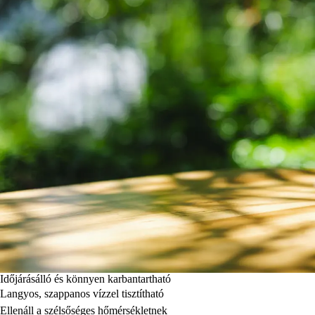
Időjárásálló és könnyen karbantartható
Langyos, szappanos vízzel tisztítható
Ellenáll a szélsőséges hőmérsékletnek