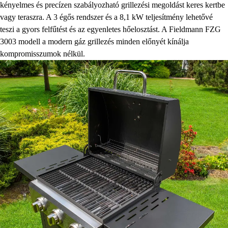
kényelmes és precízen szabályozható grillezési megoldást keres kertbe
vagy teraszra. A 3 égős rendszer és a 8,1 kW teljesítmény lehetővé
teszi a gyors felfűtést és az egyenletes hőelosztást. A Fieldmann FZG
3003 modell a modern gáz grillezés minden előnyét kínálja
kompromisszumok nélkül.