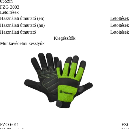
05
Szín
FZG 3003
Letöltések
Használati útmutató (en)
Letöltések
Használati útmutató (hu)
Letöltések
Használati útmutató
Letöltések
Kiegészítők
Munkavédelmi kesztyűk
FZO 6011
FZO