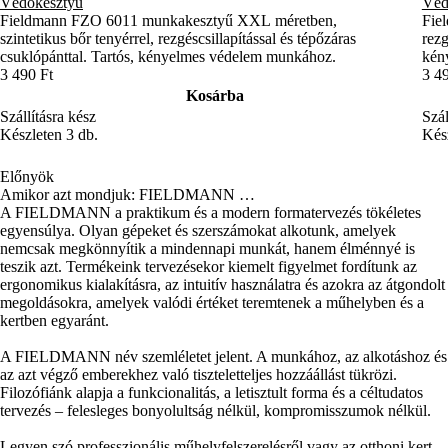
Védőkesztyű
Véd
Fieldmann FZO 6011 munkakesztyű XXL méretben,
Fie
szintetikus bőr tenyérrel, rezgéscsillapítással és tépőzáras
rezg
csuklópánttal. Tartós, kényelmes védelem munkához.
kény
3 490 Ft
3 4
Kosárba
Szállításra kész
Szál
Készleten 3 db.
Kész
Előnyök
Amikor azt mondjuk: FIELDMANN …
A FIELDMANN a praktikum és a modern formatervezés tökéletes
egyensúlya. Olyan gépeket és szerszámokat alkotunk, amelyek
nemcsak megkönnyítik a mindennapi munkát, hanem élménnyé is
teszik azt. Termékeink tervezésekor kiemelt figyelmet fordítunk az
ergonomikus kialakításra, az intuitív használatra és azokra az átgondolt
megoldásokra, amelyek valódi értéket teremtenek a műhelyben és a
kertben egyaránt.
A FIELDMANN név szemléletet jelent. A munkához, az alkotáshoz és
az azt végző emberekhez való tiszteletteljes hozzáállást tükrözi.
Filozófiánk alapja a funkcionalitás, a letisztult forma és a céltudatos
tervezés – felesleges bonyolultság nélkül, kompromisszumok nélkül.
Legyen szó professzionális műhelyfelszerelésről vagy az otthoni kert