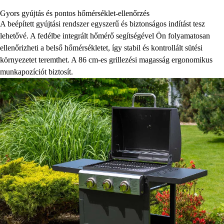
Gyors gyújtás és pontos hőmérséklet-ellenőrzés
A beépített gyújtási rendszer egyszerű és biztonságos indítást tesz
lehetővé. A fedélbe integrált hőmérő segítségével Ön folyamatosan
ellenőrizheti a belső hőmérsékletet, így stabil és kontrollált sütési
környezetet teremthet. A 86 cm-es grillezési magasság ergonomikus
munkapozíciót biztosít.