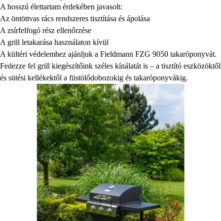
A hosszú élettartam érdekében javasolt:
Az öntöttvas rács rendszeres tisztítása és ápolása
A zsírfelfogó rész ellenőrzése
A grill letakarása használaton kívül
A kültéri védelemhez ajánljuk a Fieldmann FZG 9050 takaróponyvát.
Fedezze fel grill kiegészítőink széles kínálatát is – a tisztító eszközöktől
és sütési kellékektől a füstölődobozokig és takaróponyvákig.