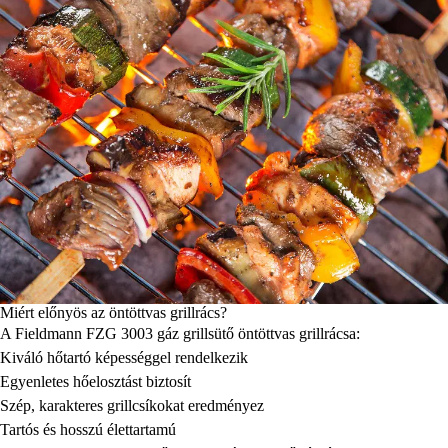
Miért előnyös az öntöttvas grillrács?
A Fieldmann FZG 3003 gáz grillsütő öntöttvas grillrácsa:
Kiváló hőtartó képességgel rendelkezik
Egyenletes hőelosztást biztosít
Szép, karakteres grillcsíkokat eredményez
Tartós és hosszú élettartamú