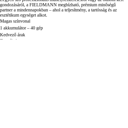
gondozásáról, a FIELDMANN megbízható, prémium minőségű
partner a mindennapokban – ahol a teljesítmény, a tartósság és az
esztétikum egységet alkot.
Magas színvonal
1 akkumulátor – 40 gép
Kedvező árak
Termékek
Minden ami kert
Minden ami műhely
Fast Power 20V akkumulátoros
rendszer
Nyári fesztivál
Fedezze fel a Fieldmannt
Általános felhasználási feltételek
Adatkezelési tájékoztató
A Márkáról
Szervíz
Sütik kezelése
Hírlevél
Az Ön e-mail címe
Bejelentkezés
A hírlevélre való feliratkozással elfogadja a
Személyes adatok kezelése