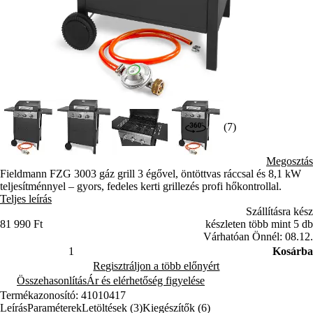
(7)
Megosztás
Fieldmann FZG 3003 gáz grill 3 égővel, öntöttvas ráccsal és 8,1 kW
teljesítménnyel – gyors, fedeles kerti grillezés profi hőkontrollal.
Teljes leírás
Szállításra kész
81 990 Ft
készleten több mint 5 db
Várhatóan Önnél: 08.12.
Kosárba
Regisztráljon a több előnyért
Összehasonlítás
Ár és elérhetőség figyelése
Termékazonosító: 41010417
Leírás
Paraméterek
Letöltések (3)
Kiegészítők (6)