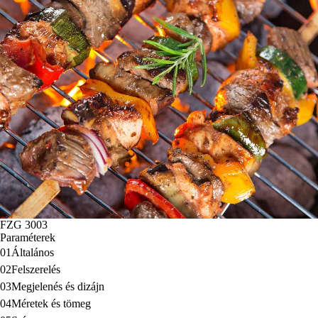
FZG 3003
Paraméterek
01
Általános
02
Felszerelés
03
Megjelenés és dizájn
04
Méretek és tömeg