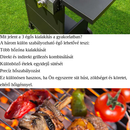
Mit jelent a 3 égős kialakítás a gyakorlatban?
A három külön szabályozható égő lehetővé teszi:
Több hőzóna kialakítását
Direkt és indirekt grillezés kombinálását
Különböző ételek egyidejű sütését
Precíz hőszabályozást
Ez különösen hasznos, ha Ön egyszerre süt húst, zöldséget és köretet,
eltérő hőigénnyel.