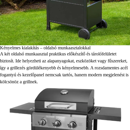
Kényelmes kialakítás – oldalsó munkaasztalokkal
A két oldalsó munkaasztal praktikus előkészítő és tárolófelületet
biztosít. Ide helyezheti az alapanyagokat, eszközöket vagy fűszereket,
így a grillezés gördülékenyebb és kényelmesebb. A rozsdamentes acél
fogantyú és kezelőpanel nemcsak tartós, hanem modern megjelenést is
kölcsönöz a grillnek.