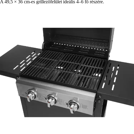
A 49,5 × 36 cm-es grillezőfelület ideális 4–6 fő részére.