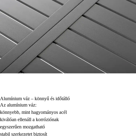
Alumínium váz – könnyű és időtálló
Az alumínium váz:
könnyebb, mint hagyományos acél
kiválóan ellenáll a korróziónak
egyszerűen mozgatható
stabil szerkezetet biztosít