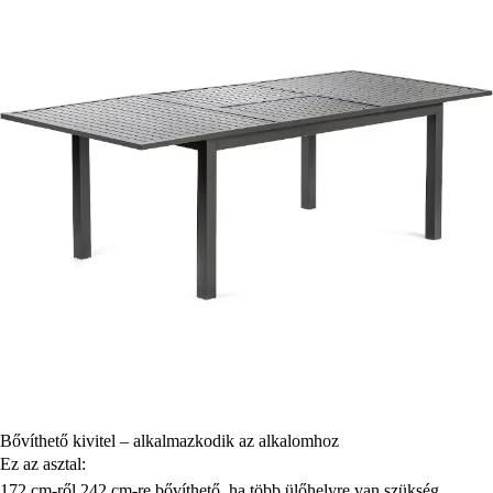
Bővíthető kivitel – alkalmazkodik az alkalomhoz
Ez az asztal:
172 cm-ről 242 cm-re bővíthető, ha több ülőhelyre van szükség