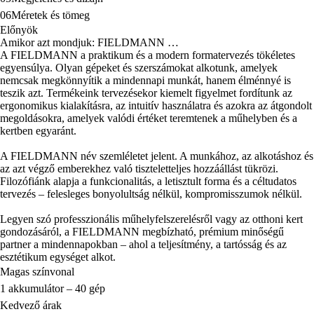
06
Méretek és tömeg
Előnyök
Amikor azt mondjuk: FIELDMANN …
A FIELDMANN a praktikum és a modern formatervezés tökéletes
egyensúlya. Olyan gépeket és szerszámokat alkotunk, amelyek
nemcsak megkönnyítik a mindennapi munkát, hanem élménnyé is
teszik azt. Termékeink tervezésekor kiemelt figyelmet fordítunk az
ergonomikus kialakításra, az intuitív használatra és azokra az átgondolt
megoldásokra, amelyek valódi értéket teremtenek a műhelyben és a
kertben egyaránt.
A FIELDMANN név szemléletet jelent. A munkához, az alkotáshoz és
az azt végző emberekhez való tiszteletteljes hozzáállást tükrözi.
Filozófiánk alapja a funkcionalitás, a letisztult forma és a céltudatos
tervezés – felesleges bonyolultság nélkül, kompromisszumok nélkül.
Legyen szó professzionális műhelyfelszerelésről vagy az otthoni kert
gondozásáról, a FIELDMANN megbízható, prémium minőségű
partner a mindennapokban – ahol a teljesítmény, a tartósság és az
esztétikum egységet alkot.
Magas színvonal
1 akkumulátor – 40 gép
Kedvező árak