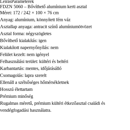
Leírás
Paraméterek
FDZN 5060 – Bővíthető alumínium kerti asztal
Méret: 172 / 242 × 100 × 76 cm
Anyag: alumínium, könnyített fém váz
Asztallap anyaga: antracit színű alumíniumötvözet
Asztal forma: négyszögletes
Bővíthető kialakítás: igen
Kialakított napernyőnyílás: nem
Felület kezelt: nem igényel
Felhasználási terület: kültéri és beltéri
Karbantartás: mentes, időjárásálló
Csomagolás: lapra szerelt
Ellenáll a szélsőséges hőmérsékletnek
Hosszú élettartam
Prémium minőség
Rugalmas méretű, prémium kültéri étkezőasztal családi és
vendégfogadási használatra.