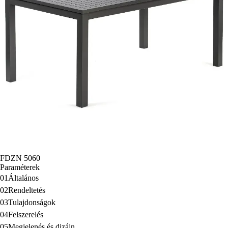
FDZN 5060
Paraméterek
01
Általános
02
Rendeltetés
03
Tulajdonságok
04
Felszerelés
05
Megjelenés és dizájn