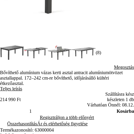
(8)
Megosztás
Bővíthető alumínium vázas kerti asztal antracit alumíniumötvözet
asztallappal. 172–242 cm-re bővíthető, időjárásálló kültéri
étkezőasztal.
Teljes leírás
Szállításra kész
214 990 Ft
készleten 1 db
Várhatóan Önnél: 08.12.
Kosárba
Regisztráljon a több előnyért
Összehasonlítás
Ár és elérhetőség figyelése
Termékazonosító: 63000004