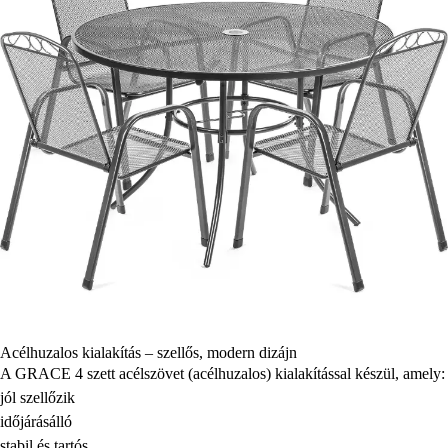
Acélhuzalos kialakítás – szellős, modern dizájn
A GRACE 4 szett acélszövet (acélhuzalos) kialakítással készül, amely:
jól szellőzik
időjárásálló
stabil és tartós