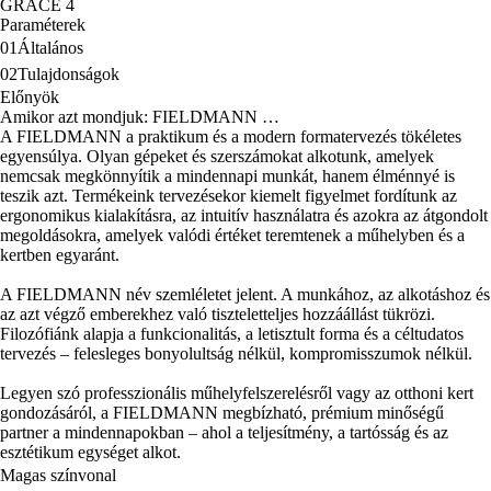
GRACE 4
Paraméterek
01
Általános
02
Tulajdonságok
Előnyök
Amikor azt mondjuk: FIELDMANN …
A FIELDMANN a praktikum és a modern formatervezés tökéletes
egyensúlya. Olyan gépeket és szerszámokat alkotunk, amelyek
nemcsak megkönnyítik a mindennapi munkát, hanem élménnyé is
teszik azt. Termékeink tervezésekor kiemelt figyelmet fordítunk az
ergonomikus kialakításra, az intuitív használatra és azokra az átgondolt
megoldásokra, amelyek valódi értéket teremtenek a műhelyben és a
kertben egyaránt.
A FIELDMANN név szemléletet jelent. A munkához, az alkotáshoz és
az azt végző emberekhez való tiszteletteljes hozzáállást tükrözi.
Filozófiánk alapja a funkcionalitás, a letisztult forma és a céltudatos
tervezés – felesleges bonyolultság nélkül, kompromisszumok nélkül.
Legyen szó professzionális műhelyfelszerelésről vagy az otthoni kert
gondozásáról, a FIELDMANN megbízható, prémium minőségű
partner a mindennapokban – ahol a teljesítmény, a tartósság és az
esztétikum egységet alkot.
Magas színvonal