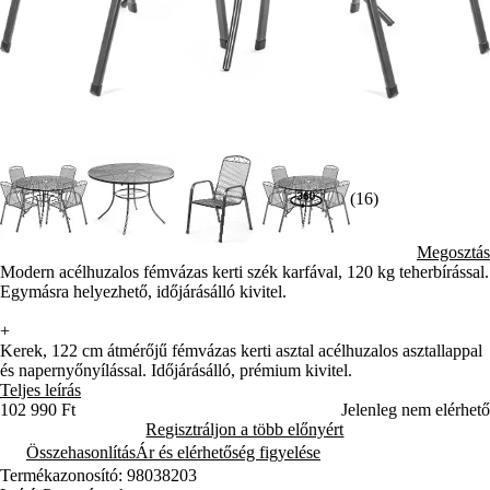
(16)
Megosztás
Modern acélhuzalos fémvázas kerti szék karfával, 120 kg teherbírással.
Egymásra helyezhető, időjárásálló kivitel.
+
Kerek, 122 cm átmérőjű fémvázas kerti asztal acélhuzalos asztallappal
és napernyőnyílással. Időjárásálló, prémium kivitel.
Teljes leírás
102 990 Ft
Jelenleg nem elérhető
Regisztráljon a több előnyért
Összehasonlítás
Ár és elérhetőség figyelése
Termékazonosító: 98038203