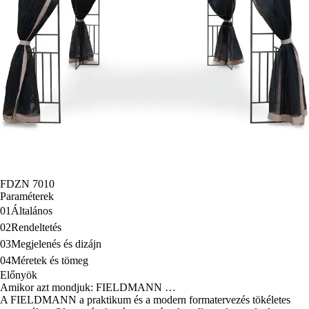
FDZN 7010
Paraméterek
01
Általános
02
Rendeltetés
03
Megjelenés és dizájn
04
Méretek és tömeg
Előnyök
Amikor azt mondjuk: FIELDMANN …
A FIELDMANN a praktikum és a modern formatervezés tökéletes