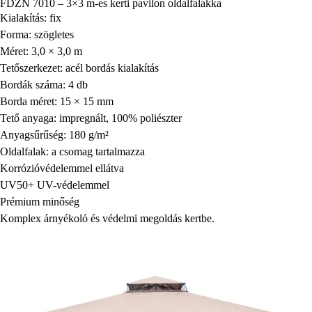
FDZN 7010 – 3×3 m-es kerti pavilon oldalfalakka
Kialakítás: fix
Forma: szögletes
Méret: 3,0 × 3,0 m
Tetőszerkezet: acél bordás kialakítás
Bordák száma: 4 db
Borda méret: 15 × 15 mm
Tető anyaga: impregnált, 100% poliészter
Anyagsűrűség: 180 g/m²
Oldalfalak: a csomag tartalmazza
Korrózióvédelemmel ellátva
UV50+ UV-védelemmel
Prémium minőség
Komplex árnyékoló és védelmi megoldás kertbe.