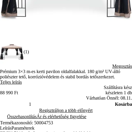
(1)
Megosztás
Prémium 3×3 m-es kerti pavilon oldalfalakkal. 180 g/m² UV-álló
poliészter tető, korrózióvédelem és stabil bordás tetőszerkezet.
Teljes leírás
Szállításra kész
88 990 Ft
készleten 1 db
Várhatóan Önnél: 08.11.
Kosárba
Regisztráljon a több előnyért
Összehasonlítás
Ár és elérhetőség figyelése
Termékazonosító: 50004753
Leírás
Paraméterek