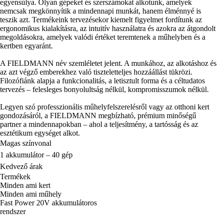
egyensúlya. Olyan gépeket és szerszámokat alkotunk, amelyek
nemcsak megkönnyítik a mindennapi munkát, hanem élménnyé is
teszik azt. Termékeink tervezésekor kiemelt figyelmet fordítunk az
ergonomikus kialakításra, az intuitív használatra és azokra az átgondolt
megoldásokra, amelyek valódi értéket teremtenek a műhelyben és a
kertben egyaránt.
A FIELDMANN név szemléletet jelent. A munkához, az alkotáshoz és
az azt végző emberekhez való tiszteletteljes hozzáállást tükrözi.
Filozófiánk alapja a funkcionalitás, a letisztult forma és a céltudatos
tervezés – felesleges bonyolultság nélkül, kompromisszumok nélkül.
Legyen szó professzionális műhelyfelszerelésről vagy az otthoni kert
gondozásáról, a FIELDMANN megbízható, prémium minőségű
partner a mindennapokban – ahol a teljesítmény, a tartósság és az
esztétikum egységet alkot.
Magas színvonal
1 akkumulátor – 40 gép
Kedvező árak
Termékek
Minden ami kert
Minden ami műhely
Fast Power 20V akkumulátoros
rendszer