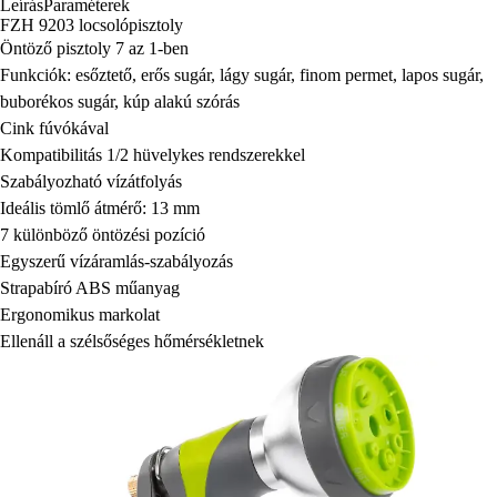
Leírás
Paraméterek
FZH 9203 locsolópisztoly
Öntöző pisztoly 7 az 1-ben
Funkciók: esőztető, erős sugár, lágy sugár, finom permet, lapos sugár,
buborékos sugár, kúp alakú szórás
Cink fúvókával
Kompatibilitás 1/2 hüvelykes rendszerekkel
Szabályozható vízátfolyás
Ideális tömlő átmérő: 13 mm
7 különböző öntözési pozíció
Egyszerű vízáramlás-szabályozás
Strapabíró ABS műanyag
Ergonomikus markolat
Ellenáll a szélsőséges hőmérsékletnek