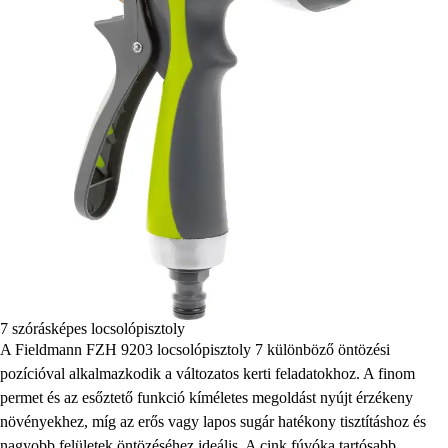
7 szórásképes locsolópisztoly
A Fieldmann FZH 9203 locsolópisztoly 7 különböző öntözési
pozícióval alkalmazkodik a változatos kerti feladatokhoz. A finom
permet és az esőztető funkció kíméletes megoldást nyújt érzékeny
növényekhez, míg az erős vagy lapos sugár hatékony tisztításhoz és
nagyobb felületek öntözéséhez ideális. A cink fúvóka tartósabb,