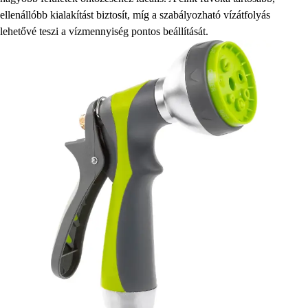
ellenállóbb kialakítást biztosít, míg a szabályozható vízátfolyás
lehetővé teszi a vízmennyiség pontos beállítását.