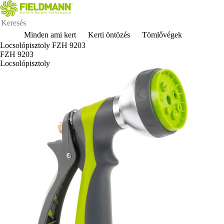
Minden ami kert
Kerti öntözés
Tömlővégek
Locsolópisztoly FZH 9203
FZH 9203
Locsolópisztoly