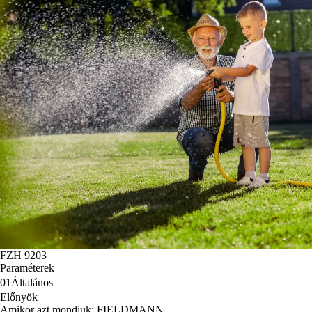
FZH 9203
Paraméterek
01
Általános
Előnyök
Amikor azt mondjuk: FIELDMANN …