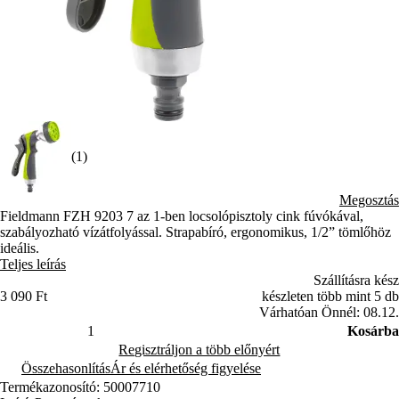
(1)
Megosztás
Fieldmann FZH 9203 7 az 1-ben locsolópisztoly cink fúvókával,
szabályozható vízátfolyással. Strapabíró, ergonomikus, 1/2” tömlőhöz
ideális.
Teljes leírás
Szállításra kész
3 090 Ft
készleten több mint 5 db
Várhatóan Önnél: 08.12.
Kosárba
Regisztráljon a több előnyért
Összehasonlítás
Ár és elérhetőség figyelése
Termékazonosító: 50007710