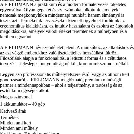
A FIELDMANN a praktikum és a modern formatervezés tökéletes
egyensúlya. Olyan gépeket és szerszámokat alkotunk, amelyek
nemcsak megkönnyítik a mindennapi munkát, hanem élménnyé is
teszik azt. Termékeink tervezésekor kiemelt figyelmet fordítunk az
ergonomikus kialakításra, az intuitív használatra és azokra az átgondolt
megoldásokra, amelyek valódi értéket teremtenek a műhelyben és a
kertben egyaránt.
A FIELDMANN név szemléletet jelent. A munkához, az alkotáshoz és
az azt végző emberekhez való tiszteletteljes hozzáállást tükrözi.
Filozófiánk alapja a funkcionalitás, a letisztult forma és a céltudatos
tervezés – felesleges bonyolultság nélkül, kompromisszumok nélkül.
Legyen szó professzionális műhelyfelszerelésről vagy az otthoni kert
gondozásáról, a FIELDMANN megbízható, prémium minőségű
partner a mindennapokban – ahol a teljesítmény, a tartósság és az
esztétikum egységet alkot.
Magas színvonal
1 akkumulátor – 40 gép
Kedvező árak
Termékek
Minden ami kert
Minden ami műhely
Fast Power 20V akkumulátoros