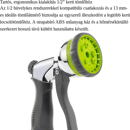
Tartós, ergonomikus kialakítás 1/2” kerti tömlőhöz
Az 1/2 hüvelykes rendszerekkel kompatibilis csatlakozás és a 13 mm-
es ideális tömlőátmérő biztosítja az egyszerű illeszkedést a legtöbb kerti
locsolótömlőhöz. A strapabíró ABS műanyag ház és a hőmérsékletálló
szerkezet hosszú távú kültéri használatra készült.