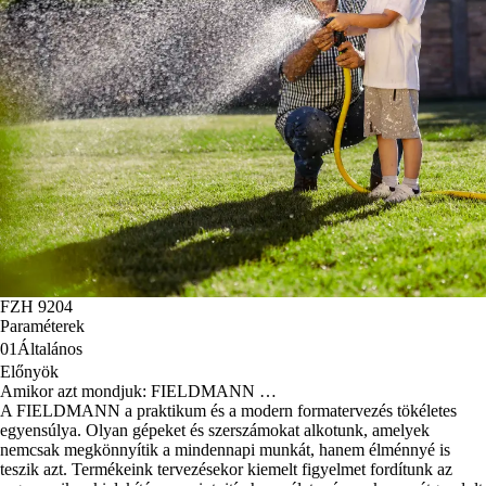
FZH 9204
Paraméterek
01
Általános
Előnyök
Amikor azt mondjuk: FIELDMANN …
A FIELDMANN a praktikum és a modern formatervezés tökéletes
egyensúlya. Olyan gépeket és szerszámokat alkotunk, amelyek
nemcsak megkönnyítik a mindennapi munkát, hanem élménnyé is
teszik azt. Termékeink tervezésekor kiemelt figyelmet fordítunk az