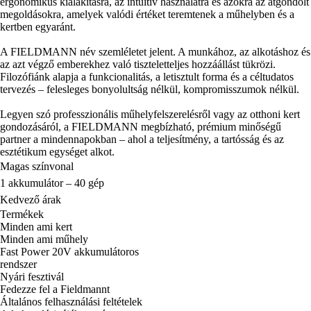
ergonomikus kialakításra, az intuitív használatra és azokra az átgondolt
megoldásokra, amelyek valódi értéket teremtenek a műhelyben és a
kertben egyaránt.
A FIELDMANN név szemléletet jelent. A munkához, az alkotáshoz és
az azt végző emberekhez való tiszteletteljes hozzáállást tükrözi.
Filozófiánk alapja a funkcionalitás, a letisztult forma és a céltudatos
tervezés – felesleges bonyolultság nélkül, kompromisszumok nélkül.
Legyen szó professzionális műhelyfelszerelésről vagy az otthoni kert
gondozásáról, a FIELDMANN megbízható, prémium minőségű
partner a mindennapokban – ahol a teljesítmény, a tartósság és az
esztétikum egységet alkot.
Magas színvonal
1 akkumulátor – 40 gép
Kedvező árak
Termékek
Minden ami kert
Minden ami műhely
Fast Power 20V akkumulátoros
rendszer
Nyári fesztivál
Fedezze fel a Fieldmannt
Általános felhasználási feltételek