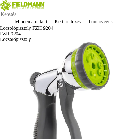
Minden ami kert
Kerti öntözés
Tömlővégek
Locsolópisztoly FZH 9204
FZH 9204
Locsolópisztoly