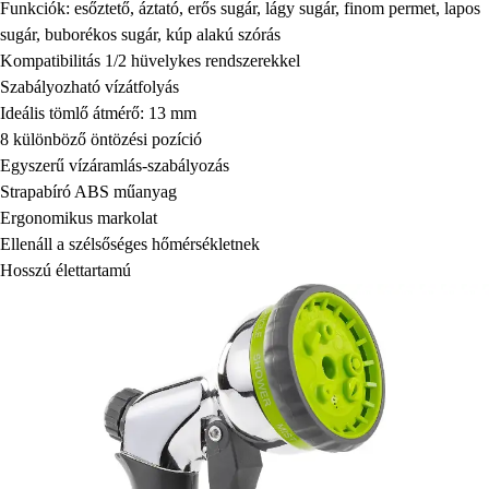
Funkciók: esőztető, áztató, erős sugár, lágy sugár, finom permet, lapos
sugár, buborékos sugár, kúp alakú szórás
Kompatibilitás 1/2 hüvelykes rendszerekkel
Szabályozható vízátfolyás
Ideális tömlő átmérő: 13 mm
8 különböző öntözési pozíció
Egyszerű vízáramlás-szabályozás
Strapabíró ABS műanyag
Ergonomikus markolat
Ellenáll a szélsőséges hőmérsékletnek
Hosszú élettartamú