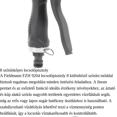
8 szórásképes locsolópisztoly
A Fieldmann FZH 9204 locsolópisztoly 8 különböző szórási móddal
biztosít rugalmas megoldást minden öntözési feladathoz. A finom
permet és az esőztető funkció ideális érzékeny növényekhez, az áztató
és kúp alakú szórás nagyobb területek egyenletes vízellátását segíti,
míg az erős vagy lapos sugár hatékony tisztításhoz is használható. A
szabályozható vízátfolyás lehetővé teszi a vízmennyiség pontos
beállítását, így a locsolás víztakarékosabb és kontrolláltabb.