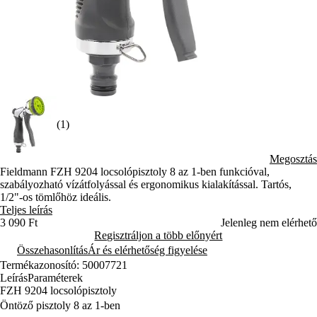
(1)
Megosztás
Fieldmann FZH 9204 locsolópisztoly 8 az 1-ben funkcióval,
szabályozható vízátfolyással és ergonomikus kialakítással. Tartós,
1/2"-os tömlőhöz ideális.
Teljes leírás
3 090 Ft
Jelenleg nem elérhető
Regisztráljon a több előnyért
Összehasonlítás
Ár és elérhetőség figyelése
Termékazonosító: 50007721
Leírás
Paraméterek
FZH 9204 locsolópisztoly
Öntöző pisztoly 8 az 1-ben