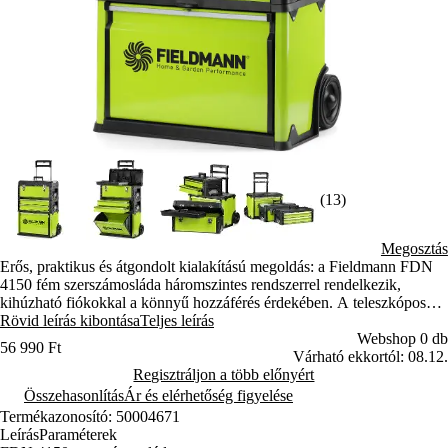
(13)
Megosztás
Erős, praktikus és átgondolt kialakítású megoldás: a Fieldmann FDN
4150 fém szerszámosláda háromszintes rendszerrel rendelkezik,
kihúzható fiókokkal a könnyű hozzáférés érdekében. A teleszkópos
fogantyú és a strapabíró kerekek egyszerű és kényelmes szállítást
Rövid leírás kibontása
Teljes leírás
tesznek lehetővé.
Webshop 0 db
56 990 Ft
Várható ekkortól: 08.12.
Regisztráljon a több előnyért
Összehasonlítás
Ár és elérhetőség figyelése
Termékazonosító: 50004671
Leírás
Paraméterek