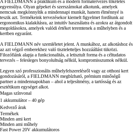
A FIELDMANN a praktikum és a modern formatervezés tökéletes
egyensúlya. Olyan gépeket és szerszámokat alkotunk, amelyek
nemcsak megkönnyítik a mindennapi munkát, hanem élménnyé is
teszik azt. Termékeink tervezésekor kiemelt figyelmet fordítunk az
ergonomikus kialakításra, az intuitív használatra és azokra az átgondolt
megoldásokra, amelyek valódi értéket teremtenek a műhelyben és a
kertben egyaránt.
A FIELDMANN név szemléletet jelent. A munkához, az alkotáshoz és
az azt végző emberekhez való tiszteletteljes hozzáállást tükrözi.
Filozófiánk alapja a funkcionalitás, a letisztult forma és a céltudatos
tervezés – felesleges bonyolultság nélkül, kompromisszumok nélkül.
Legyen szó professzionális műhelyfelszerelésről vagy az otthoni kert
gondozásáról, a FIELDMANN megbízható, prémium minőségű
partner a mindennapokban – ahol a teljesítmény, a tartósság és az
esztétikum egységet alkot.
Magas színvonal
1 akkumulátor – 40 gép
Kedvező árak
Termékek
Minden ami kert
Minden ami műhely
Fast Power 20V akkumulátoros