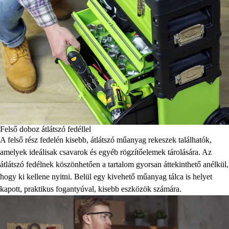
Felső doboz átlátszó fedéllel
A felső rész fedelén kisebb, átlátszó műanyag rekeszek találhatók,
amelyek ideálisak csavarok és egyéb rögzítőelemek tárolására. Az
átlátszó fedélnek köszönhetően a tartalom gyorsan áttekinthető anélkül,
hogy ki kellene nyitni. Belül egy kivehető műanyag tálca is helyet
kapott, praktikus fogantyúval, kisebb eszközök számára.