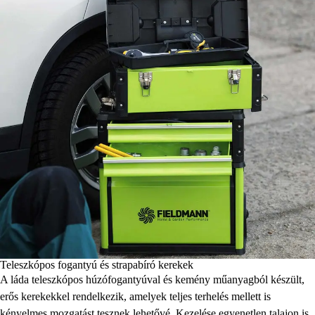
Teleszkópos fogantyú és strapabíró kerekek
A láda teleszkópos húzófogantyúval és kemény műanyagból készült,
erős kerekekkel rendelkezik, amelyek teljes terhelés mellett is
kényelmes mozgatást tesznek lehetővé. Kezelése egyenetlen talajon is