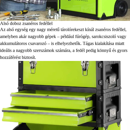
Alsó doboz zsanéros fedéllel
Az alsó egység egy nagy méretű tárolórekeszt kínál zsanéros fedéllel,
amelyben akár nagyobb gépek – például fúrógép, sarokcsiszoló vagy
akkumulátoros csavarozó – is elhelyezhetők. Tágas kialakítása miatt
ideális a nagyobb szerszámok számára, a fedél pedig könnyű és gyors
hozzáférést biztosít.