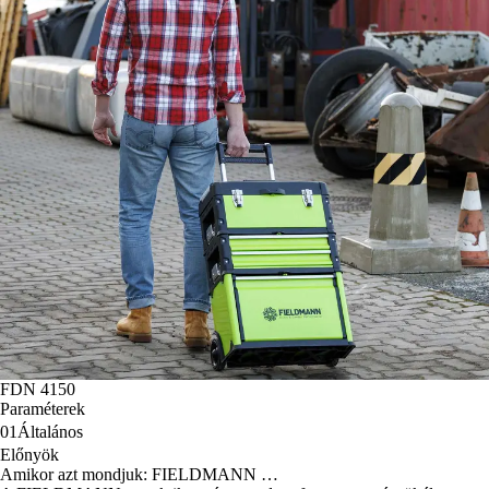
FDN 4150
Paraméterek
01
Általános
Előnyök
Amikor azt mondjuk: FIELDMANN …