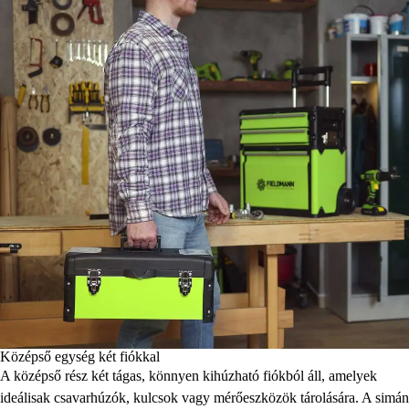
Középső egység két fiókkal
A középső rész két tágas, könnyen kihúzható fiókból áll, amelyek
ideálisak csavarhúzók, kulcsok vagy mérőeszközök tárolására. A simán