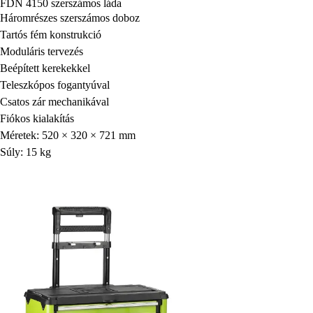
FDN 4150 szerszámos láda
Háromrészes szerszámos doboz
Tartós fém konstrukció
Moduláris tervezés
Beépített kerekekkel
Teleszkópos fogantyúval
Csatos zár mechanikával
Fiókos kialakítás
Méretek: 520 × 320 × 721 mm
Súly: 15 kg