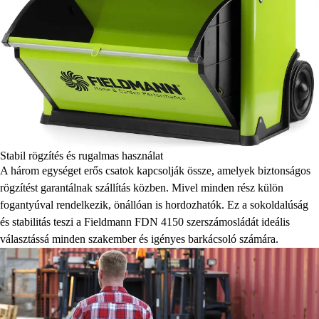
Stabil rögzítés és rugalmas használat
A három egységet erős csatok kapcsolják össze, amelyek biztonságos
rögzítést garantálnak szállítás közben. Mivel minden rész külön
fogantyúval rendelkezik, önállóan is hordozhatók. Ez a sokoldalúság
és stabilitás teszi a Fieldmann FDN 4150 szerszámosládát ideális
választássá minden szakember és igényes barkácsoló számára.