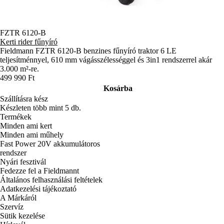
FZTR 6120-B
Kerti rider fűnyíró
Fieldmann FZTR 6120-B benzines fűnyíró traktor 6 LE
teljesítménnyel, 610 mm vágásszélességgel és 3in1 rendszerrel akár
3.000 m²-re.
499 990 Ft
Kosárba
Szállításra kész
Készleten több mint 5 db.
Termékek
Minden ami kert
Minden ami műhely
Fast Power 20V akkumulátoros
rendszer
Nyári fesztivál
Fedezze fel a Fieldmannt
Általános felhasználási feltételek
Adatkezelési tájékoztató
A Márkáról
Szervíz
Sütik kezelése