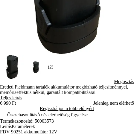
(2)
Megosztás
Eredeti Fieldmann tartalék akkumulátor megbízható teljesítménnyel,
memóriaeffektus nélkül, garantált kompatibilitással.
Teljes leírás
6 990 Ft
Jelenleg nem elérhető
Regisztráljon a több előnyért
Összehasonlítás
Ár és elérhetőség figyelése
Termékazonosító: 50003573
Leírás
Paraméterek
FDV 90251 akkumulátor 12V