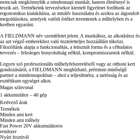
nemcsak megkönnyítik a mindennapi munkát, hanem élménnyé is
teszik azt. Termékeink tervezésekor kiemelt figyelmet fordítunk az
ergonomikus kialakításra, az intuitív használatra és azokra az átgondolt
megoldásokra, amelyek valódi értéket teremtenek a műhelyben és a
kertben egyaránt.
A FIELDMANN név szemléletet jelent. A munkához, az alkotáshoz és
az azt végző emberekhez való tiszteletteljes hozzáállást tükrözi.
Filozófiánk alapja a funkcionalitás, a letisztult forma és a céltudatos
tervezés – felesleges bonyolultság nélkül, kompromisszumok nélkül.
Legyen szó professzionális műhelyfelszerelésről vagy az otthoni kert
gondozásáról, a FIELDMANN megbízható, prémium minőségű
partner a mindennapokban – ahol a teljesítmény, a tartósság és az
esztétikum egységet alkot.
Magas színvonal
1 akkumulátor – 40 gép
Kedvező árak
Termékek
Minden ami kert
Minden ami műhely
Fast Power 20V akkumulátoros
rendszer
Nyári fesztivál