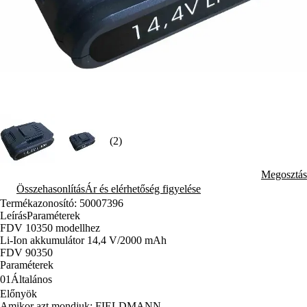
(2)
Megosztás
Összehasonlítás
Ár és elérhetőség figyelése
Termékazonosító: 50007396
Leírás
Paraméterek
FDV 10350 modellhez
Li-Ion akkumulátor 14,4 V/2000 mAh
FDV 90350
Paraméterek
01
Általános
Előnyök
Amikor azt mondjuk: FIELDMANN …