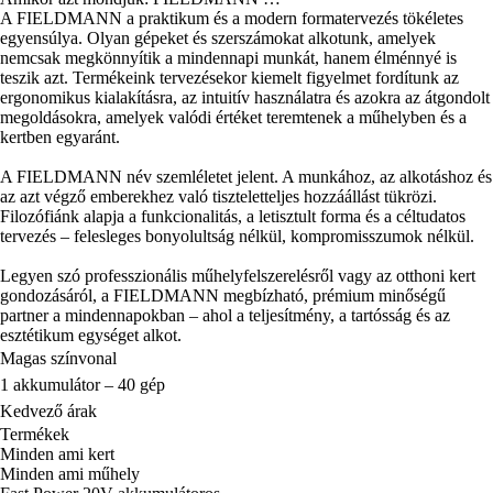
A FIELDMANN a praktikum és a modern formatervezés tökéletes
egyensúlya. Olyan gépeket és szerszámokat alkotunk, amelyek
nemcsak megkönnyítik a mindennapi munkát, hanem élménnyé is
teszik azt. Termékeink tervezésekor kiemelt figyelmet fordítunk az
ergonomikus kialakításra, az intuitív használatra és azokra az átgondolt
megoldásokra, amelyek valódi értéket teremtenek a műhelyben és a
kertben egyaránt.
A FIELDMANN név szemléletet jelent. A munkához, az alkotáshoz és
az azt végző emberekhez való tiszteletteljes hozzáállást tükrözi.
Filozófiánk alapja a funkcionalitás, a letisztult forma és a céltudatos
tervezés – felesleges bonyolultság nélkül, kompromisszumok nélkül.
Legyen szó professzionális műhelyfelszerelésről vagy az otthoni kert
gondozásáról, a FIELDMANN megbízható, prémium minőségű
partner a mindennapokban – ahol a teljesítmény, a tartósság és az
esztétikum egységet alkot.
Magas színvonal
1 akkumulátor – 40 gép
Kedvező árak
Termékek
Minden ami kert
Minden ami műhely