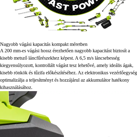
Nagyobb vágási kapacitás kompakt méretben
A 200 mm-es vágási hossz érezhetően nagyobb kapacitást biztosít a
kisebb metsző láncfűrészekhez képest. A 6,5 m/s láncsebesség
kiegyensúlyozott, kontrollált vágást tesz lehetővé, amely ideális ágak,
kisebb rönkök és tűzifa előkészítéséhez. Az elektronikus vezérlőegység
optimalizálja a teljesítményt és hozzájárul az akkumulátor hatékony
kihasználásához.