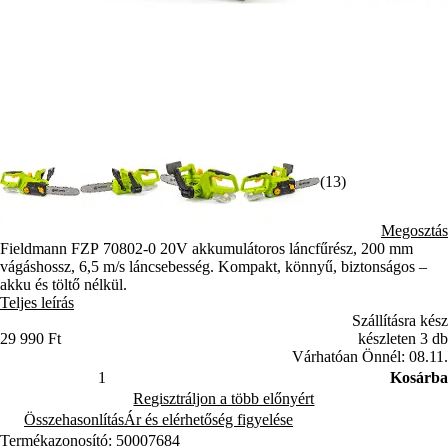
(13)
Megosztás
Fieldmann FZP 70802-0 20V akkumulátoros láncfűrész, 200 mm
vágáshossz, 6,5 m/s láncsebesség. Kompakt, könnyű, biztonságos –
akku és töltő nélkül.
Teljes leírás
Szállításra kész
29 990 Ft
készleten 3 db
Várhatóan Önnél: 08.11.
Kosárba
Regisztráljon a több előnyért
Összehasonlítás
Ár és elérhetőség figyelése
Termékazonosító: 50007684