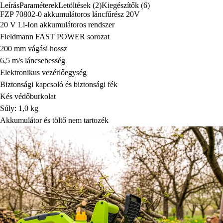
Leírás
Paraméterek
Letöltések (2)
Kiegészítők (6)
FZP 70802-0 akkumulátoros láncfűrész 20V
20 V Li-Ion akkumulátoros rendszer
Fieldmann FAST POWER sorozat
200 mm vágási hossz
6,5 m/s láncsebesség
Elektronikus vezérlőegység
Biztonsági kapcsoló és biztonsági fék
Kés védőburkolat
Súly: 1,0 kg
Akkumulátor és töltő nem tartozék