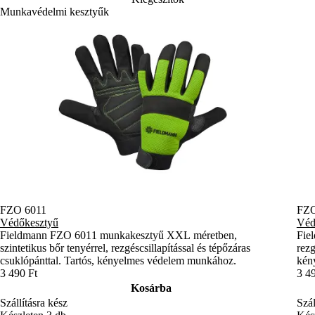
Munkavédelmi kesztyűk
FZO 6011
FZO
Védőkesztyű
Véd
Fieldmann FZO 6011 munkakesztyű XXL méretben,
Fie
szintetikus bőr tenyérrel, rezgéscsillapítással és tépőzáras
rezg
csuklópánttal. Tartós, kényelmes védelem munkához.
kény
3 490 Ft
3 4
Kosárba
Szállításra kész
Szál