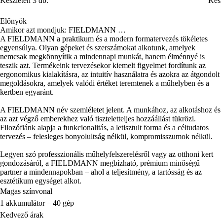
Készleten 3 db.
Kész
Előnyök
Amikor azt mondjuk: FIELDMANN …
A FIELDMANN a praktikum és a modern formatervezés tökéletes
egyensúlya. Olyan gépeket és szerszámokat alkotunk, amelyek
nemcsak megkönnyítik a mindennapi munkát, hanem élménnyé is
teszik azt. Termékeink tervezésekor kiemelt figyelmet fordítunk az
ergonomikus kialakításra, az intuitív használatra és azokra az átgondolt
megoldásokra, amelyek valódi értéket teremtenek a műhelyben és a
kertben egyaránt.
A FIELDMANN név szemléletet jelent. A munkához, az alkotáshoz és
az azt végző emberekhez való tiszteletteljes hozzáállást tükrözi.
Filozófiánk alapja a funkcionalitás, a letisztult forma és a céltudatos
tervezés – felesleges bonyolultság nélkül, kompromisszumok nélkül.
Legyen szó professzionális műhelyfelszerelésről vagy az otthoni kert
gondozásáról, a FIELDMANN megbízható, prémium minőségű
partner a mindennapokban – ahol a teljesítmény, a tartósság és az
esztétikum egységet alkot.
Magas színvonal
1 akkumulátor – 40 gép
Kedvező árak