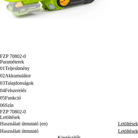
FZP 70802-0
Paraméterek
01
Teljesítmény
02
Akkumulátor
03
Tulajdonságok
04
Felszerelés
05
Funkció
06
Szín
FZP 70802-0
Letöltések
Használati útmutató (en)
Letöltések
Használati útmutató
Letöltések
Kiegészítők