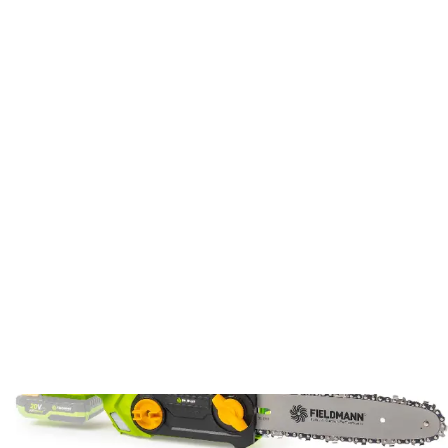
Minden ami kert
Láncfűrészek
Akkumulátoros láncfűrészek
Akkus láncfűrész FZP 70802-0
FZP 70802-0
Akkus láncfűrész