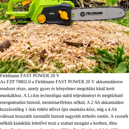
Fieldmann FAST POWER 20 V
Az FZP 70802-0 a Fieldmann FAST POWER 20 V akkumulátoros
rendszer része, amely gyors és kényelmes megoldást kínál kerti
munkákhoz. A Li-Ion technológia stabil teljesítményt és megbízható
energialeadást biztosít, memóriaeffektus nélkül. A 2 Ah akkumulátor
hozzávetőleg 1 órás töltési idővel újra munkára kész, míg a 4 Ah
változat hosszabb üzemidőt biztosít nagyobb terhelés esetén. A vezeték
nélküli kialakítás lehetővé teszi a szabad mozgást a kertben, létra