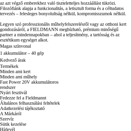
az azt végző emberekhez való tiszteletteljes hozzáállást tükrözi.
Filozófiánk alapja a funkcionalitás, a letisztult forma és a céltudatos
tervezés – felesleges bonyolultság nélkül, kompromisszumok nélkül.
Legyen szó professzionális műhelyfelszerelésről vagy az otthoni kert
gondozásáról, a FIELDMANN megbízható, prémium minőségű
partner a mindennapokban – ahol a teljesítmény, a tartósság és az
esztétikum egységet alkot.
Magas színvonal
1 akkumulátor – 40 gép
Kedvező árak
Termékek
Minden ami kert
Minden ami műhely
Fast Power 20V akkumulátoros
rendszer
Nyári fesztivál
Fedezze fel a Fieldmannt
Általános felhasználási feltételek
Adatkezelési tájékoztató
A Márkáról
Szervíz
Sütik kezelése
Hírlevél