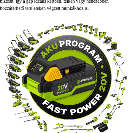
biztosít, így a gép ideális kertben, telken vagy nehezebben
hozzáférhető területeken végzett munkákhoz is.