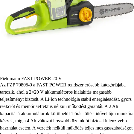
Fieldmann FAST POWER 20 V
Az FZP 70805-0 a FAST POWER rendszer erősebb kategóriájába
tartozik, ahol a 2×20 V akkumulátoros kialakítás magasabb
teljesítményt biztosít. A Li-Ion technológia stabil energialeadást, gyors
reakciót és memóriaeffektus nélküli működést garantál. A 2 Ah
kapacitású akkumulátorok körülbelül 1 órás töltési idővel újra munkára
készek, míg a 4 Ah változat hosszabb üzemidőt biztosít intenzívebb
használat esetén. A vezeték nélküli működés teljes mozgásszabadságot