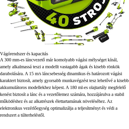
Vágórendszer és kapacitás
A 300 mm-es láncvezető már komolyabb vágási mélységet kínál,
amely alkalmassá teszi a modellt vastagabb ágak és kisebb rönkök
darabolására. A 15 m/s láncsebesség dinamikus és határozott vágási
karaktert biztosít, amely gyorsabb munkavégzést tesz lehetővé a kisebb
akkumulátoros modellekhez képest. A 180 ml-es olajtartály megfelelő
kenést biztosít a lánc és a vezetőlemez számára, hozzájárulva a stabil
működéshez és az alkatrészek élettartamának növeléséhez. Az
elektronikus vezérlőegység optimalizálja a teljesítményt és védi a
rendszert a túlterheléstől.