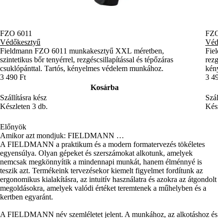
FZO 6011
FZO
Védőkesztyű
Véd
Fieldmann FZO 6011 munkakesztyű XXL méretben,
Fie
szintetikus bőr tenyérrel, rezgéscsillapítással és tépőzáras
rezg
csuklópánttal. Tartós, kényelmes védelem munkához.
kény
3 490 Ft
3 4
Kosárba
Szállításra kész
Szál
Készleten 3 db.
Kész
Előnyök
Amikor azt mondjuk: FIELDMANN …
A FIELDMANN a praktikum és a modern formatervezés tökéletes
egyensúlya. Olyan gépeket és szerszámokat alkotunk, amelyek
nemcsak megkönnyítik a mindennapi munkát, hanem élménnyé is
teszik azt. Termékeink tervezésekor kiemelt figyelmet fordítunk az
ergonomikus kialakításra, az intuitív használatra és azokra az átgondolt
megoldásokra, amelyek valódi értéket teremtenek a műhelyben és a
kertben egyaránt.
A FIELDMANN név szemléletet jelent. A munkához, az alkotáshoz és