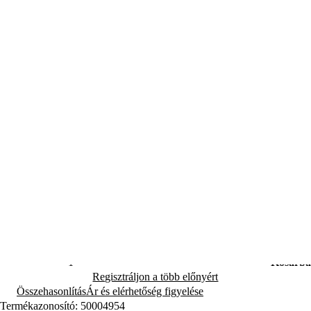
(8)
Megosztás
Fieldmann FZP 70805-0 akkumulátoros láncfűrész 2×20V rendszerrel,
300 mm vágáshosszal és 15 m/s láncsebességgel. Erős, mobil,
biztonságos megoldás.
Teljes leírás
Szállításra kész
76 990 Ft
készleten 1 db
Várhatóan Önnél: 08.12.
Kosárba
Regisztráljon a több előnyért
Összehasonlítás
Ár és elérhetőség figyelése
Termékazonosító: 50004954