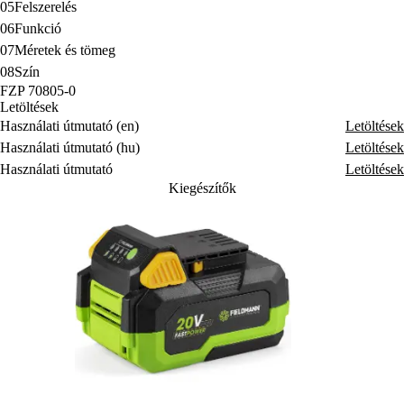
05
Felszerelés
06
Funkció
07
Méretek és tömeg
08
Szín
FZP 70805-0
Letöltések
Használati útmutató (en)
Letöltések
Használati útmutató (hu)
Letöltések
Használati útmutató
Letöltések
Kiegészítők