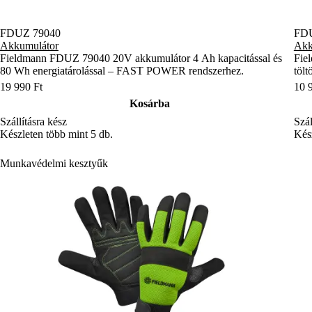
FDUZ 79040
FDU
Akkumulátor
Akk
Fieldmann FDUZ 79040 20V akkumulátor 4 Ah kapacitással és
Fie
80 Wh energiatárolással – FAST POWER rendszerhez.
töl
19 990 Ft
10 
Kosárba
Szállításra kész
Szál
Készleten több mint 5 db.
Kész
Munkavédelmi kesztyűk