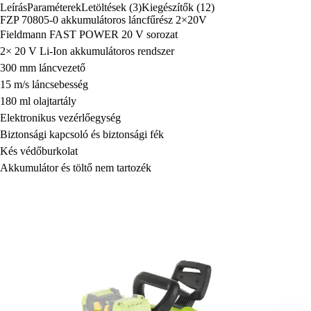
Leírás
Paraméterek
Letöltések (3)
Kiegészítők (12)
FZP 70805-0 akkumulátoros láncfűrész 2×20V
Fieldmann FAST POWER 20 V sorozat
2× 20 V Li-Ion akkumulátoros rendszer
300 mm láncvezető
15 m/s láncsebesség
180 ml olajtartály
Elektronikus vezérlőegység
Biztonsági kapcsoló és biztonsági fék
Kés védőburkolat
Akkumulátor és töltő nem tartozék