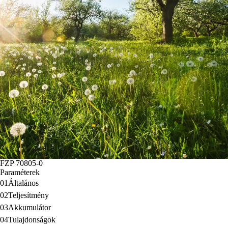
FZP 70805-0
Paraméterek
01
Általános
02
Teljesítmény
03
Akkumulátor
04
Tulajdonságok