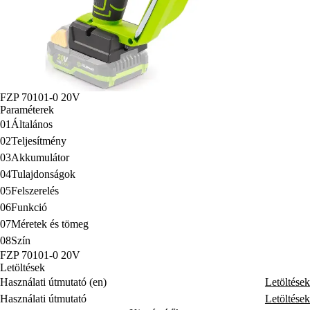
FZP 70101-0 20V
Paraméterek
01
Általános
02
Teljesítmény
03
Akkumulátor
04
Tulajdonságok
05
Felszerelés
06
Funkció
07
Méretek és tömeg
08
Szín
FZP 70101-0 20V
Letöltések
Használati útmutató (en)
Letöltések
Használati útmutató
Letöltések