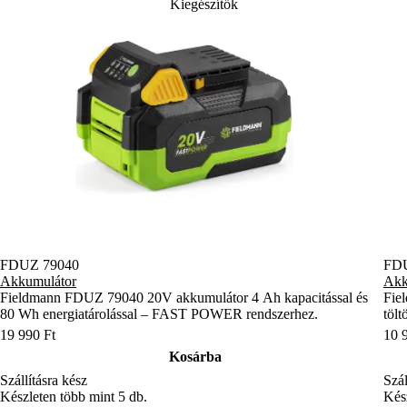
Kiegészítők
FDUZ 79040
FDU
Akkumulátor
Akk
Fieldmann FDUZ 79040 20V akkumulátor 4 Ah kapacitással és
Fie
80 Wh energiatárolással – FAST POWER rendszerhez.
töl
19 990 Ft
10 
Kosárba
Szállításra kész
Szál
Készleten több mint 5 db.
Kész