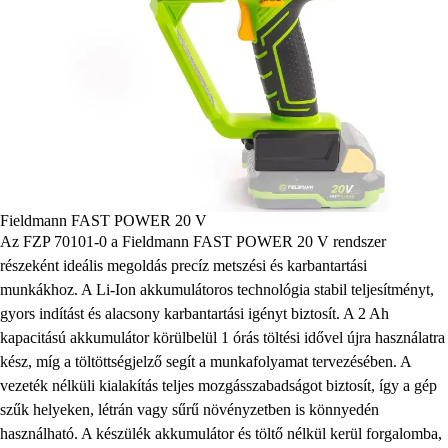
Fieldmann FAST POWER 20 V
Az FZP 70101-0 a Fieldmann FAST POWER 20 V rendszer
részeként ideális megoldás precíz metszési és karbantartási
munkákhoz. A Li-Ion akkumulátoros technológia stabil teljesítményt,
gyors indítást és alacsony karbantartási igényt biztosít. A 2 Ah
kapacitású akkumulátor körülbelül 1 órás töltési idővel újra használatra
kész, míg a töltöttségjelző segít a munkafolyamat tervezésében. A
vezeték nélküli kialakítás teljes mozgásszabadságot biztosít, így a gép
szűk helyeken, létrán vagy sűrű növényzetben is könnyedén
használható. A készülék akkumulátor és töltő nélkül kerül forgalomba,