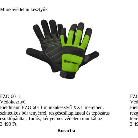
Munkavédelmi kesztyűk
FZO 6011
FZO
Védőkesztyű
Véd
Fieldmann FZO 6011 munkakesztyű XXL méretben,
Fie
szintetikus bőr tenyérrel, rezgéscsillapítással és tépőzáras
rezg
csuklópánttal. Tartós, kényelmes védelem munkához.
kény
3 490 Ft
3 4
Kosárba
Szállításra kész
Szál