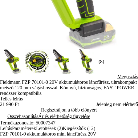
(8)
Megosztás
Fieldmann FZP 70101-0 20V akkumulátoros láncfűrész, ultrakompakt
metsző 120 mm vágáshosszal. Könnyű, biztonságos, FAST POWER
rendszer kompatibilis.
Teljes leírás
21 990 Ft
Jelenleg nem elérhető
Regisztráljon a több előnyért
Összehasonlítás
Ár és elérhetőség figyelése
Termékazonosító: 50007347
Leírás
Paraméterek
Letöltések (2)
Kiegészítők (12)
FZP 70101-0 akkumulátoros mini láncfűrész 20V