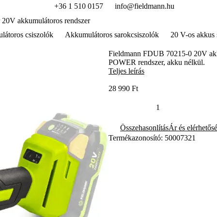
+36 1 510 0157
info@fieldmann.hu
 20V akkumulátoros rendszer
átoros csiszolók
Akkumulátoros sarokcsiszolók
20 V-os akkus
Fieldmann FDUB 70215-0 20V akku
POWER rendszer, akku nélkül.
Teljes leírás
28 990 Ft
Összehasonlítás
Ár és elérhetős
Termékazonosító: 50007321