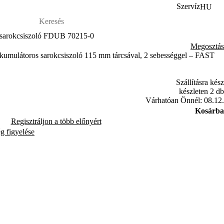
Szervíz
HU
 sarokcsiszoló FDUB 70215-0
Megosztás
mulátoros sarokcsiszoló 115 mm tárcsával, 2 sebességgel – FAST
Szállításra kész
készleten 2 db
Várhatóan Önnél: 08.12.
Kosárba
Regisztráljon a több előnyért
ég figyelése