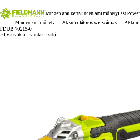
Minden ami kert
Minden ami műhely
Fast Power
Minden ami műhely
Akkumulátoros szerszámok
Akkumul
FDUB 70215-0
20 V-os akkus sarokcsiszoló