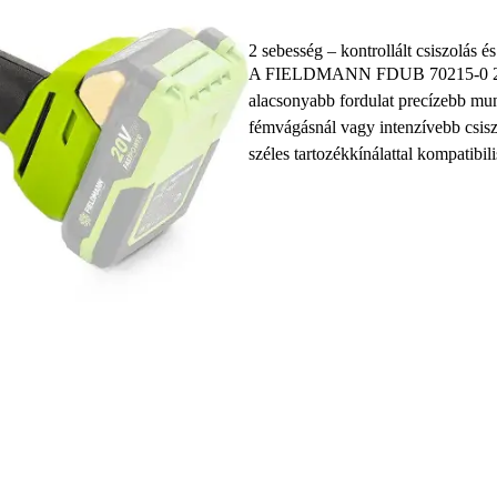
2 sebesség – kontrollált csiszolás é
A FIELDMANN FDUB 70215-0 20V sa
alacsonyabb fordulat precízebb munk
fémvágásnál vagy intenzívebb csiszo
széles tartozékkínálattal kompatibili