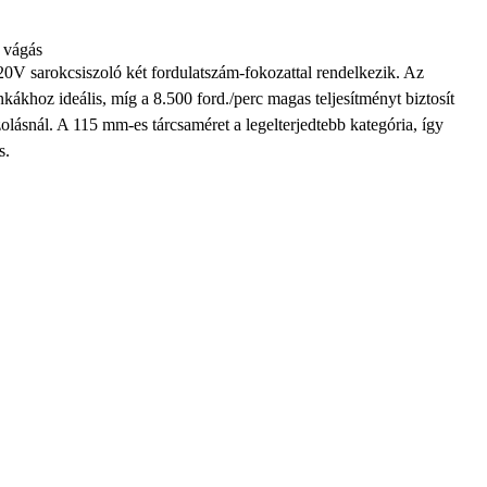
s vágás
rokcsiszoló két fordulatszám-fokozattal rendelkezik. Az
ákhoz ideális, míg a 8.500 ford./perc magas teljesítményt biztosít
lásnál. A 115 mm-es tárcsaméret a legelterjedtebb kategória, így
s.