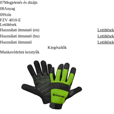
07
Megjelenés és dizájn
08
Anyag
09
Szín
FZV 4010-E
Letöltések
Használati útmutató (en)
Letöltések
Használati útmutató (hu)
Letöltések
Használati útmutató
Letöltések
Kiegészítők
Munkavédelmi kesztyűk