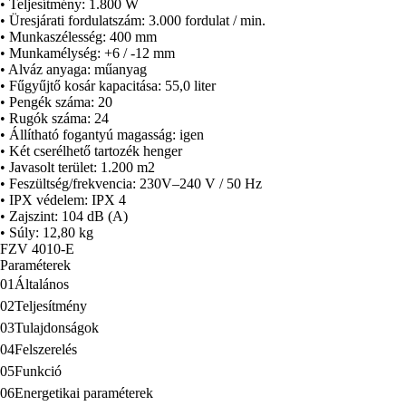
• Teljesítmény: 1.800 W
• Javasolt terület: 1.200 m2
• Üresjárati fordulatszám: 3.000 fordulat / min.
• Feszültség/frekvencia: 230V–240 V / 50 Hz
• Munkaszélesség: 400 mm
• IPX védelem: IPX 4
• Munkamélység: +6 / -12 mm
• Zajszint: 104 dB (A)
• Alváz anyaga: műanyag
• Súly: 12,80 kg
• Fűgyűjtő kosár kapacitása: 55,0 liter
• Pengék száma: 20
• Rugók száma: 24
• Állítható fogantyú magasság: igen
• Két cserélhető tartozék henger
• Javasolt terület: 1.200 m2
• Feszültség/frekvencia: 230V–240 V / 50 Hz
• IPX védelem: IPX 4
• Zajszint: 104 dB (A)
• Súly: 12,80 kg
FZV 4010-E
Paraméterek
01
Általános
02
Teljesítmény
03
Tulajdonságok
04
Felszerelés
05
Funkció
06
Energetikai paraméterek