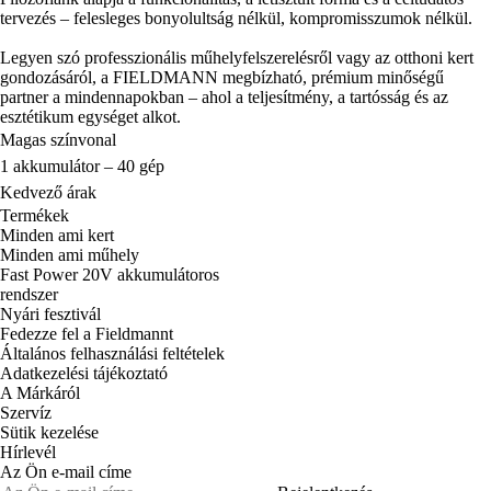
tervezés – felesleges bonyolultság nélkül, kompromisszumok nélkül.
Legyen szó professzionális műhelyfelszerelésről vagy az otthoni kert
gondozásáról, a FIELDMANN megbízható, prémium minőségű
partner a mindennapokban – ahol a teljesítmény, a tartósság és az
esztétikum egységet alkot.
Magas színvonal
1 akkumulátor – 40 gép
Kedvező árak
Termékek
Minden ami kert
Minden ami műhely
Fast Power 20V akkumulátoros
rendszer
Nyári fesztivál
Fedezze fel a Fieldmannt
Általános felhasználási feltételek
Adatkezelési tájékoztató
A Márkáról
Szervíz
Sütik kezelése
Hírlevél
Az Ön e-mail címe