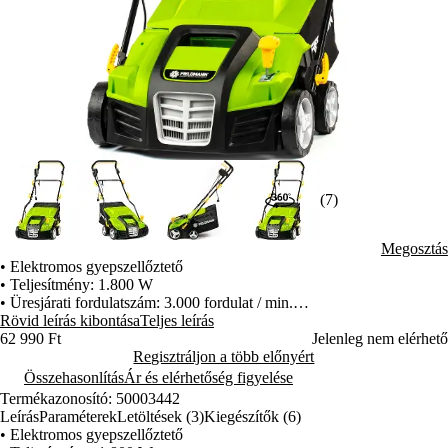
(7)
Megosztás
• Elektromos gyepszellőztető
• Teljesítmény: 1.800 W
• Üresjárati fordulatszám: 3.000 fordulat / min.
• Munkaszélesség: 400 mm
Rövid leírás kibontása
Teljes leírás
• Munkamélység: +6 / -12 mm
62 990 Ft
Jelenleg nem elérhető
• Alváz anyaga: műanyag
Regisztráljon a több előnyért
• Fűgyűjtő kosár kapacitása: 55,0 liter
Összehasonlítás
Ár és elérhetőség figyelése
• Pengék száma: 20
Termékazonosító: 50003442
• Rugók száma: 24
Leírás
Paraméterek
Letöltések (3)
Kiegészítők (6)
• Állítható fogantyú magasság: igen
• Elektromos gyepszellőztető
• Két cserélhető tartozék henger