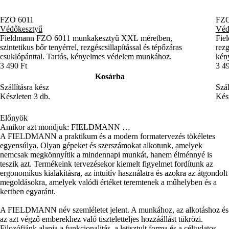
FZO 6011
FZO
Védőkesztyű
Véd
Fieldmann FZO 6011 munkakesztyű XXL méretben,
Fie
szintetikus bőr tenyérrel, rezgéscsillapítással és tépőzáras
rezg
csuklópánttal. Tartós, kényelmes védelem munkához.
kény
3 490 Ft
3 4
Kosárba
Szállításra kész
Szál
Készleten 3 db.
Kész
Előnyök
Amikor azt mondjuk: FIELDMANN …
A FIELDMANN a praktikum és a modern formatervezés tökéletes
egyensúlya. Olyan gépeket és szerszámokat alkotunk, amelyek
nemcsak megkönnyítik a mindennapi munkát, hanem élménnyé is
teszik azt. Termékeink tervezésekor kiemelt figyelmet fordítunk az
ergonomikus kialakításra, az intuitív használatra és azokra az átgondolt
megoldásokra, amelyek valódi értéket teremtenek a műhelyben és a
kertben egyaránt.
A FIELDMANN név szemléletet jelent. A munkához, az alkotáshoz és
az azt végző emberekhez való tiszteletteljes hozzáállást tükrözi.
Filozófiánk alapja a funkcionalitás, a letisztult forma és a céltudatos