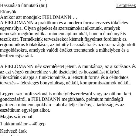
Használati útmutató (hu)
Letöltések
Előnyök
Amikor azt mondjuk: FIELDMANN …
A FIELDMANN a praktikum és a modern formatervezés tökéletes
egyensúlya. Olyan gépeket és szerszámokat alkotunk, amelyek
nemcsak megkönnyítik a mindennapi munkát, hanem élménnyé is
teszik azt. Termékeink tervezésekor kiemelt figyelmet fordítunk az
ergonomikus kialakításra, az intuitív használatra és azokra az átgondolt
megoldásokra, amelyek valódi értéket teremtenek a műhelyben és a
kertben egyaránt.
A FIELDMANN név szemléletet jelent. A munkához, az alkotáshoz és
az azt végző emberekhez való tiszteletteljes hozzáállást tükrözi.
Filozófiánk alapja a funkcionalitás, a letisztult forma és a céltudatos
tervezés – felesleges bonyolultság nélkül, kompromisszumok nélkül.
Legyen szó professzionális műhelyfelszerelésről vagy az otthoni kert
gondozásáról, a FIELDMANN megbízható, prémium minőségű
partner a mindennapokban – ahol a teljesítmény, a tartósság és az
esztétikum egységet alkot.
Magas színvonal
1 akkumulátor – 40 gép
Kedvező árak