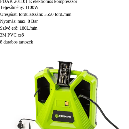
FDAK 201101-E elektromos kompresszor
Teljesítmény: 1100W
Üresjárati fordulatszám: 3550 ford./min.
Nyomás: max. 8 Bar
Szívó erő: 180L/min.
3M PVC cső
8 darabos tartozék