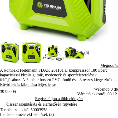
(6)
Megosztás
A kompakt Fieldmann FDAK 201101-E kompresszor 180 l/perc
kapacitással ideális gumik, medencék és sportfelszerelések
felfújásához. A 3 méter hosszú PVC tömlő és a 8 részes kiegészítők az
univerzális használatot biztosítják. Az olajmentes kialakítás garantálja
Rövid leírás kibontása
Teljes leírás
az egyszerű karbantartást.
Webshop 0 db
39 990 Ft
Várható ekkortól: 08.12.
Regisztráljon a több előnyért
Összehasonlítás
Ár és elérhetőség figyelése
Termékazonosító: 50003958
Leírás
Paraméterek
Letöltések (2)