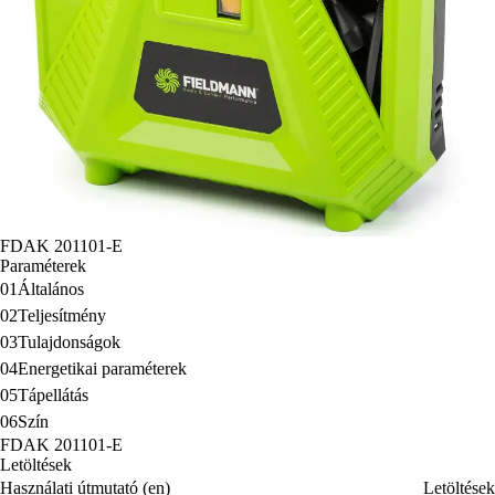
FDAK 201101-E
Paraméterek
01
Általános
02
Teljesítmény
03
Tulajdonságok
04
Energetikai paraméterek
05
Tápellátás
06
Szín
FDAK 201101-E
Letöltések
Használati útmutató (en)
Letöltések