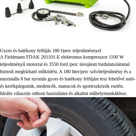
Gyors és hatékony felfújás 180 l/perc teljesítménnyel
A Fieldmann FDAK 201101-E elektromos kompresszor 1100 W
teljesítményű motorral és 3550 ford./perc üresjárati fordulatszámmal
biztosít megbízható működést. A 180 liter/perc szívóteljesítmény és a
maximális 8 bar nyomás gyors és hatékony felfújást tesz lehetővé autó-
és kerékpárgumik, medencék, matracok és sporteszközök esetén.
Ideális választás otthoni használatra és alkalmi műhelymunkákhoz.