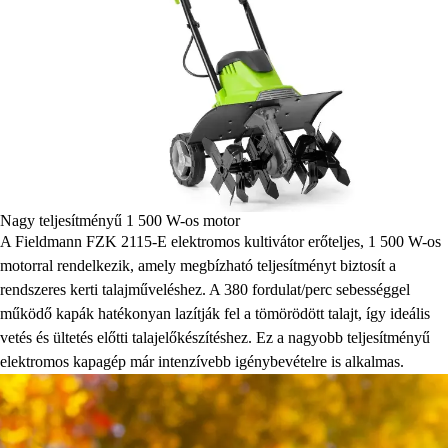
Nagy teljesítményű 1 500 W-os motor
A Fieldmann FZK 2115-E elektromos kultivátor erőteljes, 1 500 W-os
motorral rendelkezik, amely megbízható teljesítményt biztosít a
rendszeres kerti talajműveléshez. A 380 fordulat/perc sebességgel
működő kapák hatékonyan lazítják fel a tömörödött talajt, így ideális
vetés és ültetés előtti talajelőkészítéshez. Ez a nagyobb teljesítményű
elektromos kapagép már intenzívebb igénybevételre is alkalmas.