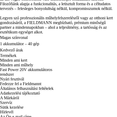
Filozófiánk alapja a funkcionalitás, a letisztult forma és a céltudatos
tervezés – felesleges bonyolultság nélkül, kompromisszumok nélkül.
Legyen szó professzionális műhelyfelszerelésről vagy az otthoni kert
gondozásáról, a FIELDMANN megbízható, prémium minőségű
partner a mindennapokban – ahol a teljesítmény, a tartósság és az
esztétikum egységet alkot.
Magas színvonal
1 akkumulátor – 40 gép
Kedvező árak
Termékek
Minden ami kert
Minden ami műhely
Fast Power 20V akkumulátoros
rendszer
Nyári fesztivál
Fedezze fel a Fieldmannt
Általános felhasználási feltételek
Adatkezelési tájékoztató
A Márkáról
Szervíz
Sütik kezelése
Hírlevél
Az Ön e-mail címe