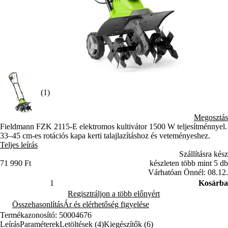
(1)
Megosztás
Fieldmann FZK 2115-E elektromos kultivátor 1500 W teljesítménnyel.
33–45 cm-es rotációs kapa kerti talajlazításhoz és veteményeshez.
Teljes leírás
Szállításra kész
71 990 Ft
készleten több mint 5 db
Várhatóan Önnél: 08.12.
Kosárba
Regisztráljon a több előnyért
Összehasonlítás
Ár és elérhetőség figyelése
Termékazonosító: 50004676
Leírás
Paraméterek
Letöltések (4)
Kiegészítők (6)