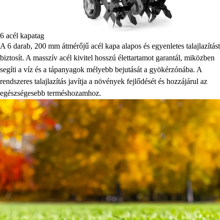
6 acél kapatag
A 6 darab, 200 mm átmérőjű acél kapa alapos és egyenletes talajlazítást
biztosít. A masszív acél kivitel hosszú élettartamot garantál, miközben
segíti a víz és a tápanyagok mélyebb bejutását a gyökérzónába. A
rendszeres talajlazítás javítja a növények fejlődését és hozzájárul az
egészségesebb terméshozamhoz.