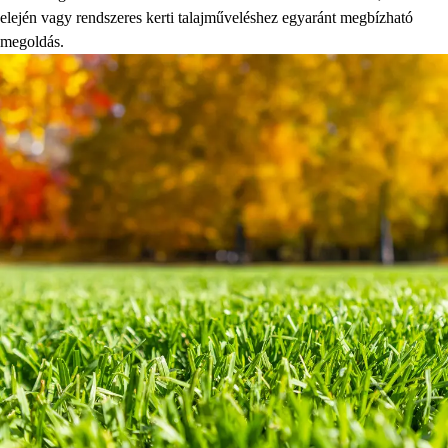
elején vagy rendszeres kerti talajműveléshez egyaránt megbízható
megoldás.