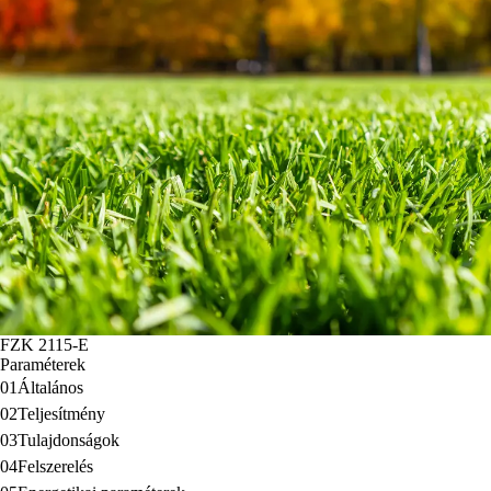
FZK 2115-E
Paraméterek
01
Általános
02
Teljesítmény
03
Tulajdonságok
04
Felszerelés