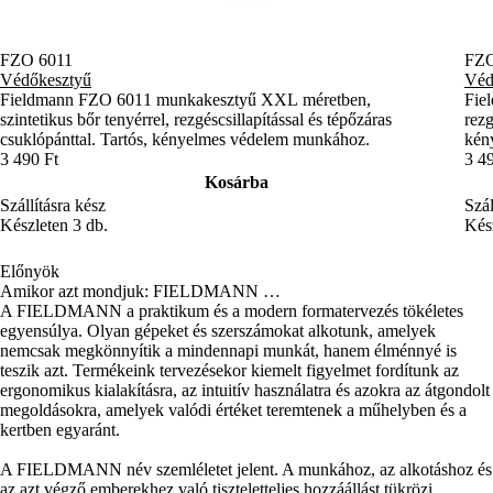
FZO 6011
FZO
Védőkesztyű
Véd
Fieldmann FZO 6011 munkakesztyű XXL méretben,
Fie
szintetikus bőr tenyérrel, rezgéscsillapítással és tépőzáras
rezg
csuklópánttal. Tartós, kényelmes védelem munkához.
kény
3 490 Ft
3 4
Kosárba
Szállításra kész
Szál
Készleten 3 db.
Kész
Előnyök
Amikor azt mondjuk: FIELDMANN …
A FIELDMANN a praktikum és a modern formatervezés tökéletes
egyensúlya. Olyan gépeket és szerszámokat alkotunk, amelyek
nemcsak megkönnyítik a mindennapi munkát, hanem élménnyé is
teszik azt. Termékeink tervezésekor kiemelt figyelmet fordítunk az
ergonomikus kialakításra, az intuitív használatra és azokra az átgondolt
megoldásokra, amelyek valódi értéket teremtenek a műhelyben és a
kertben egyaránt.
A FIELDMANN név szemléletet jelent. A munkához, az alkotáshoz és
az azt végző emberekhez való tiszteletteljes hozzáállást tükrözi.