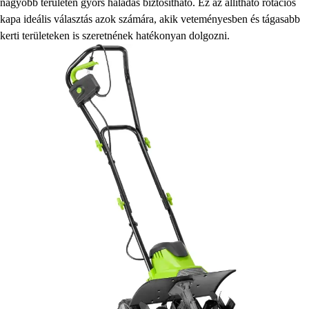
nagyobb területen gyors haladás biztosítható. Ez az állítható rotációs
kapa ideális választás azok számára, akik veteményesben és tágasabb
kerti területeken is szeretnének hatékonyan dolgozni.