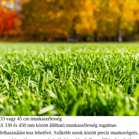
33 vagy 45 cm munkaszélesség
A 330 és 450 mm között állítható munkaszélesség rugalmas
felhasználást tesz lehetővé. Szűkebb sorok között precíz munkavégzés,