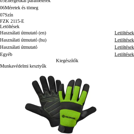
05
Energetikai paraméterek
06
Méretek és tömeg
07
Szín
FZK 2115-E
Letöltések
Használati útmutató (en)
Letöltések
Használati útmutató (hu)
Letöltések
Használati útmutató
Letöltések
Egyéb
Letöltések
Kiegészítők
Munkavédelmi kesztyűk