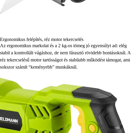
Ergonomikus felépítés, réz motor tekercselés
Az ergonomikus markolat és a 2 kg-os tömeg jó egyensúlyt ad: elég
stabil a kontrollált vágáshoz, de nem fárasztó rövidebb bontásoknál. A
réz tekercselésű motor tartósságot és stabilabb működést támogat, ami
sokszor számít “keményebb” munkáknál.