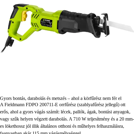
Gyors bontás, darabolás és metszés – ahol a körfűrész nem fér el
A Fieldmann FDPO 200711-E orrfűrész (szablyafűrész jellegű) ott
erős, ahol a gyors vágás számít: lécek, pallók, ágak, bontási anyagok,
vagy szűk helyen végzett darabolás. A 710 W teljesítmény és a 20 mm-
es lökethossz jól illik általános otthoni és műhelyes felhasználásra,
faanyagban akár 115 mm vágásmélységgel.