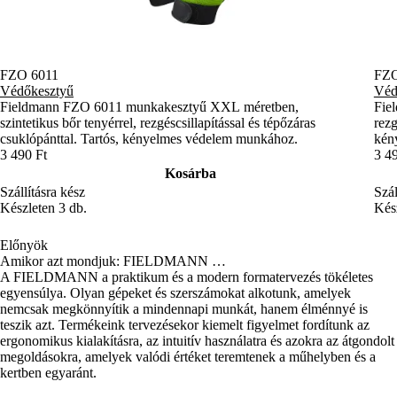
FZO 6011
FZO
Védőkesztyű
Véd
Fieldmann FZO 6011 munkakesztyű XXL méretben,
Fie
szintetikus bőr tenyérrel, rezgéscsillapítással és tépőzáras
rezg
csuklópánttal. Tartós, kényelmes védelem munkához.
kény
3 490 Ft
3 4
Kosárba
Szállításra kész
Szál
Készleten 3 db.
Kész
Előnyök
Amikor azt mondjuk: FIELDMANN …
A FIELDMANN a praktikum és a modern formatervezés tökéletes
egyensúlya. Olyan gépeket és szerszámokat alkotunk, amelyek
nemcsak megkönnyítik a mindennapi munkát, hanem élménnyé is
teszik azt. Termékeink tervezésekor kiemelt figyelmet fordítunk az
ergonomikus kialakításra, az intuitív használatra és azokra az átgondolt
megoldásokra, amelyek valódi értéket teremtenek a műhelyben és a
kertben egyaránt.