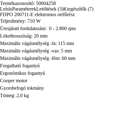
Termékazonosító: 50004258
Leírás
Paraméterek
Letöltések (3)
Kiegészítők (7)
FDPO 200711-E elektromos orrfűrész
Teljesítmény: 710 W
Üresjárati fordulatszám: 0 - 2.800 rpm
Lökethosszúság: 20 mm
Maximális vágásmélység -fa: 115 mm
Maximális vágásmélység -vas: 5 mm
Maximális vágásmélység -fém: 60 mm
Forgatható fogantyú
Ergonómikus fogantyú
Cooper motor
Gyorsbefogó tokmány
Tömeg: 2,0 kg