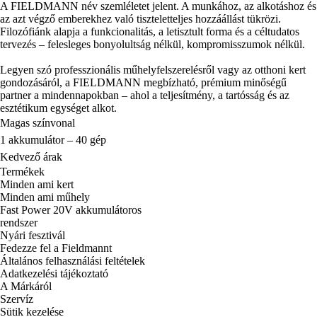
A FIELDMANN név szemléletet jelent. A munkához, az alkotáshoz és
az azt végző emberekhez való tiszteletteljes hozzáállást tükrözi.
Filozófiánk alapja a funkcionalitás, a letisztult forma és a céltudatos
tervezés – felesleges bonyolultság nélkül, kompromisszumok nélkül.
Legyen szó professzionális műhelyfelszerelésről vagy az otthoni kert
gondozásáról, a FIELDMANN megbízható, prémium minőségű
partner a mindennapokban – ahol a teljesítmény, a tartósság és az
esztétikum egységet alkot.
Magas színvonal
1 akkumulátor – 40 gép
Kedvező árak
Termékek
Minden ami kert
Minden ami műhely
Fast Power 20V akkumulátoros
rendszer
Nyári fesztivál
Fedezze fel a Fieldmannt
Általános felhasználási feltételek
Adatkezelési tájékoztató
A Márkáról
Szervíz
Sütik kezelése