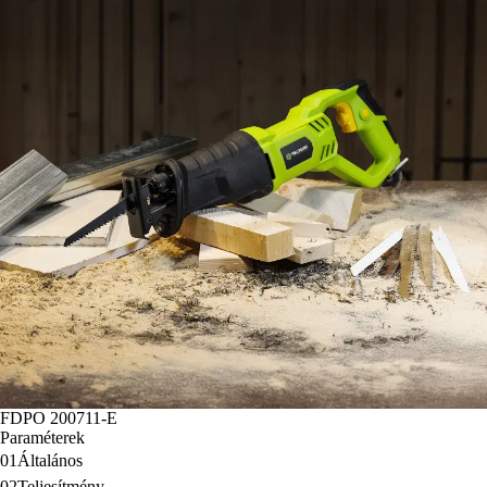
FDPO 200711-E
Paraméterek
01
Általános
02
Teljesítmény