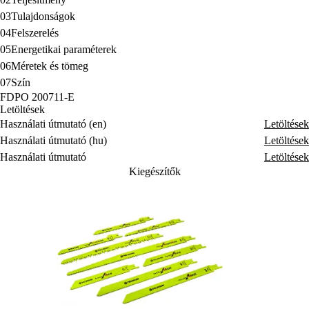
03
Tulajdonságok
04
Felszerelés
05
Energetikai paraméterek
06
Méretek és tömeg
07
Szín
FDPO 200711-E
Letöltések
Használati útmutató (en)
Letöltések
Használati útmutató (hu)
Letöltések
Használati útmutató
Letöltések
Kiegészítők