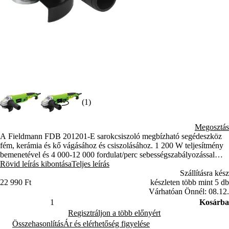
(1)
Megosztás
A Fieldmann FDB 201201-E sarokcsiszoló megbízható segédeszköz
fém, kerámia és kő vágásához és csiszolásához. 1 200 W teljesítmény
bemenetével és 4 000-12 000 fordulat/perc sebességszabályozással
precíz munkát és megterhelő feladatokat is képes ellátni. Az
Rövid leírás kibontása
Teljes leírás
ergonomikus, rezgésgátló, lágyított fogantyúval kényelmet biztosít,
Szállításra kész
míg az elektronikus sebességszabály teljes teljesítményt biztosít.
22 990 Ft
készleten több mint 5 db
Várhatóan Önnél: 08.12.
Kosárba
Regisztráljon a több előnyért
Összehasonlítás
Ár és elérhetőség figyelése