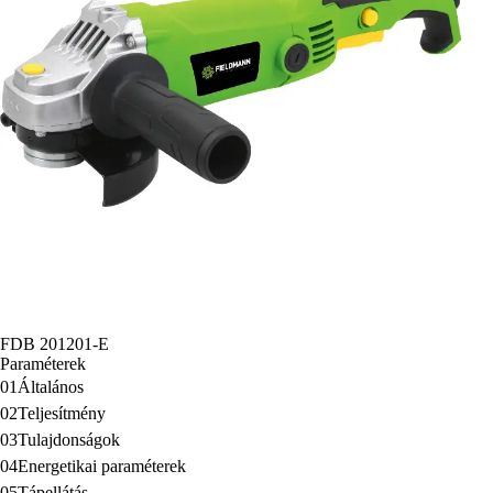
FDB 201201-E
Paraméterek
01
Általános
02
Teljesítmény
03
Tulajdonságok
04
Energetikai paraméterek
05
Tápellátás