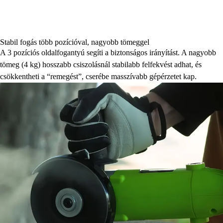
Stabil fogás több pozícióval, nagyobb tömeggel
A 3 pozíciós oldalfogantyú segíti a biztonságos irányítást. A nagyobb
tömeg (4 kg) hosszabb csiszolásnál stabilabb felfekvést adhat, és
csökkentheti a “remegést”, cserébe masszívabb gépérzetet kap.