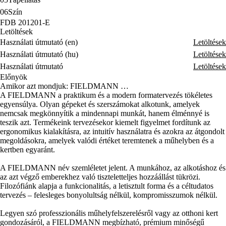
06
Szín
FDB 201201-E
Letöltések
Használati útmutató (en)
Letöltések
Használati útmutató (hu)
Letöltések
Használati útmutató
Letöltések
Előnyök
Amikor azt mondjuk: FIELDMANN …
A FIELDMANN a praktikum és a modern formatervezés tökéletes
egyensúlya. Olyan gépeket és szerszámokat alkotunk, amelyek
nemcsak megkönnyítik a mindennapi munkát, hanem élménnyé is
teszik azt. Termékeink tervezésekor kiemelt figyelmet fordítunk az
ergonomikus kialakításra, az intuitív használatra és azokra az átgondolt
megoldásokra, amelyek valódi értéket teremtenek a műhelyben és a
kertben egyaránt.
A FIELDMANN név szemléletet jelent. A munkához, az alkotáshoz és
az azt végző emberekhez való tiszteletteljes hozzáállást tükrözi.
Filozófiánk alapja a funkcionalitás, a letisztult forma és a céltudatos
tervezés – felesleges bonyolultság nélkül, kompromisszumok nélkül.
Legyen szó professzionális műhelyfelszerelésről vagy az otthoni kert
gondozásáról, a FIELDMANN megbízható, prémium minőségű