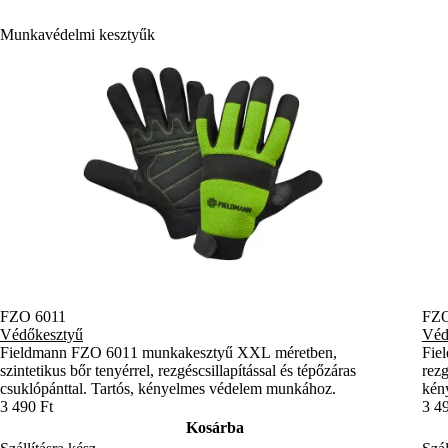
Munkavédelmi kesztyűk
FZO 6011
FZO
Védőkesztyű
Véd
Fieldmann FZO 6011 munkakesztyű XXL méretben,
Fie
szintetikus bőr tenyérrel, rezgéscsillapítással és tépőzáras
rezg
csuklópánttal. Tartós, kényelmes védelem munkához.
kény
3 490 Ft
3 4
Kosárba