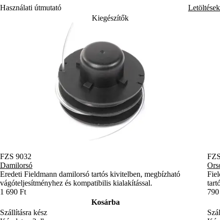
Használati útmutató
Letöltések
Kiegészítők
FZS 9032
FZS
Damilorsó
Ors
Eredeti Fieldmann damilorsó tartós kivitelben, megbízható
Fie
vágóteljesítményhez és kompatibilis kialakítással.
tart
1 690 Ft
790
Kosárba
Szállításra kész
Szál