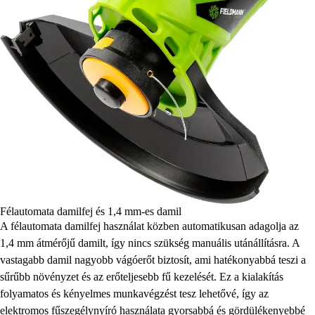
Félautomata damilfej és 1,4 mm-es damil
A félautomata damilfej használat közben automatikusan adagolja az
1,4 mm átmérőjű damilt, így nincs szükség manuális utánállításra. A
vastagabb damil nagyobb vágóerőt biztosít, ami hatékonyabbá teszi a
sűrűbb növényzet és az erőteljesebb fű kezelését. Ez a kialakítás
folyamatos és kényelmes munkavégzést tesz lehetővé, így az
elektromos fűszegélynyíró használata gyorsabbá és gördülékenyebbé