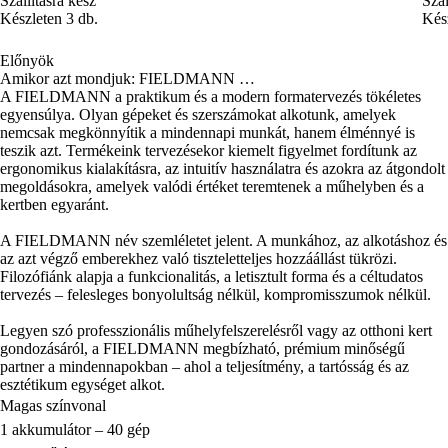
Szállításra kész
Szál
Készleten 3 db.
Kész
Előnyök
Amikor azt mondjuk: FIELDMANN …
A FIELDMANN a praktikum és a modern formatervezés tökéletes
egyensúlya. Olyan gépeket és szerszámokat alkotunk, amelyek
nemcsak megkönnyítik a mindennapi munkát, hanem élménnyé is
teszik azt. Termékeink tervezésekor kiemelt figyelmet fordítunk az
ergonomikus kialakításra, az intuitív használatra és azokra az átgondolt
megoldásokra, amelyek valódi értéket teremtenek a műhelyben és a
kertben egyaránt.
A FIELDMANN név szemléletet jelent. A munkához, az alkotáshoz és
az azt végző emberekhez való tiszteletteljes hozzáállást tükrözi.
Filozófiánk alapja a funkcionalitás, a letisztult forma és a céltudatos
tervezés – felesleges bonyolultság nélkül, kompromisszumok nélkül.
Legyen szó professzionális műhelyfelszerelésről vagy az otthoni kert
gondozásáról, a FIELDMANN megbízható, prémium minőségű
partner a mindennapokban – ahol a teljesítmény, a tartósság és az
esztétikum egységet alkot.
Magas színvonal
1 akkumulátor – 40 gép