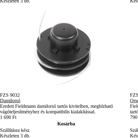
Készleten 3 db.
Kész
FZS 9032
FZS
Damilorsó
Ors
Eredeti Fieldmann damilorsó tartós kivitelben, megbízható
Fie
vágóteljesítményhez és kompatibilis kialakítással.
tart
1 690 Ft
790
Kosárba
Szállításra kész
Szál
Készleten 3 db.
Kész