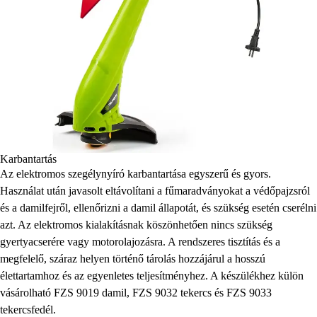
Karbantartás
Az elektromos szegélynyíró karbantartása egyszerű és gyors.
Használat után javasolt eltávolítani a fűmaradványokat a védőpajzsról
és a damilfejről, ellenőrizni a damil állapotát, és szükség esetén cserélni
azt. Az elektromos kialakításnak köszönhetően nincs szükség
gyertyacserére vagy motorolajozásra. A rendszeres tisztítás és a
megfelelő, száraz helyen történő tárolás hozzájárul a hosszú
élettartamhoz és az egyenletes teljesítményhez. A készülékhez külön
vásárolható FZS 9019 damil, FZS 9032 tekercs és FZS 9033
tekercsfedél.