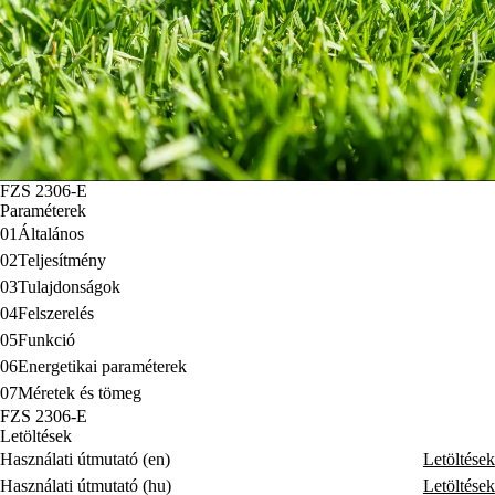
FZS 2306-E
Paraméterek
01
Általános
02
Teljesítmény
03
Tulajdonságok
04
Felszerelés
05
Funkció
06
Energetikai paraméterek
07
Méretek és tömeg
FZS 2306-E
Letöltések
Használati útmutató (en)
Letöltések
Használati útmutató (hu)
Letöltések