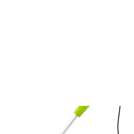
Termékazonosító: 50004024
Leírás
Paraméterek
Letöltések (3)
Kiegészítők (10)
FZS 2306-E elektromos szegélynyíró
350 W teljesítmény
12 000 fordulat/perc üresjárati fordulatszám
25 cm (250 mm) vágási szélesség
1,4 mm damilátmérő
Félautomata damilfej
Teleszkópos nyél (950–1050 mm)
Állítható fogantyú
Védőpajzs
Súly: 1,7 kg