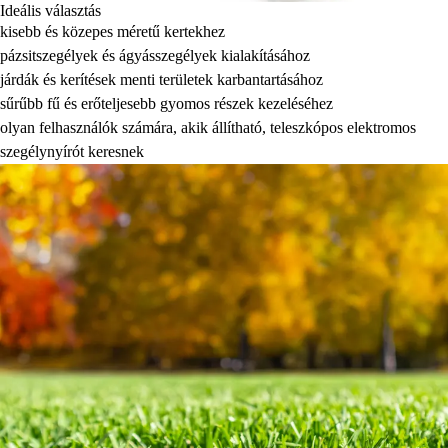
Ideális választás
kisebb és közepes méretű kertekhez
pázsitszegélyek és ágyásszegélyek kialakításához
járdák és kerítések menti területek karbantartásához
sűrűbb fű és erőteljesebb gyomos részek kezeléséhez
olyan felhasználók számára, akik állítható, teleszkópos elektromos
szegélynyírót keresnek