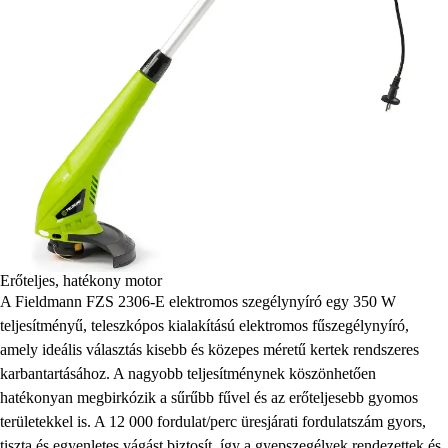
Erőteljes, hatékony motor
A Fieldmann FZS 2306-E elektromos szegélynyíró egy 350 W
teljesítményű, teleszkópos kialakítású elektromos fűszegélynyíró,
amely ideális választás kisebb és közepes méretű kertek rendszeres
karbantartásához. A nagyobb teljesítménynek köszönhetően
hatékonyan megbirkózik a sűrűbb fűvel és az erőteljesebb gyomos
területekkel is. A 12 000 fordulat/perc üresjárati fordulatszám gyors,
tiszta és egyenletes vágást biztosít, így a gyepszegélyek rendezettek és