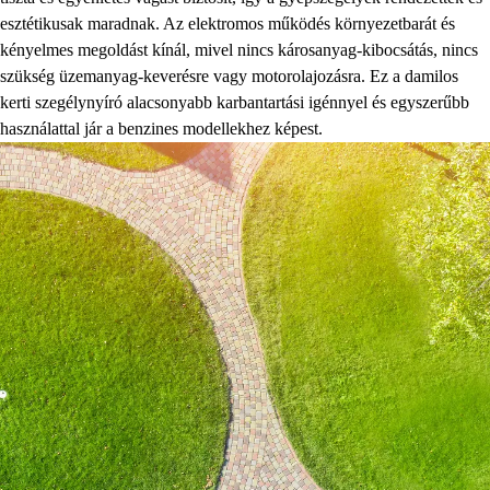
esztétikusak maradnak. Az elektromos működés környezetbarát és
kényelmes megoldást kínál, mivel nincs károsanyag-kibocsátás, nincs
szükség üzemanyag-keverésre vagy motorolajozásra. Ez a damilos
kerti szegélynyíró alacsonyabb karbantartási igénnyel és egyszerűbb
használattal jár a benzines modellekhez képest.