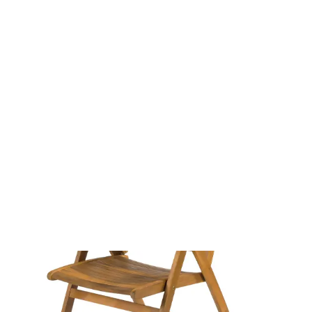
Minden ami kert
Kerti bútorok
Kerti székek
Fa székek és fotelek
Fa kerti fotel FDZN 4101
FDZN 4101
Fa kerti fotel