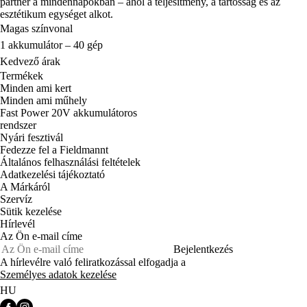
partner a mindennapokban – ahol a teljesítmény, a tartósság és az
esztétikum egységet alkot.
Magas színvonal
1 akkumulátor – 40 gép
Kedvező árak
Termékek
Minden ami kert
Minden ami műhely
Fast Power 20V akkumulátoros
rendszer
Nyári fesztivál
Fedezze fel a Fieldmannt
Általános felhasználási feltételek
Adatkezelési tájékoztató
A Márkáról
Szervíz
Sütik kezelése
Hírlevél
Az Ön e-mail címe
Bejelentkezés
A hírlevélre való feliratkozással elfogadja a
Személyes adatok kezelése
HU