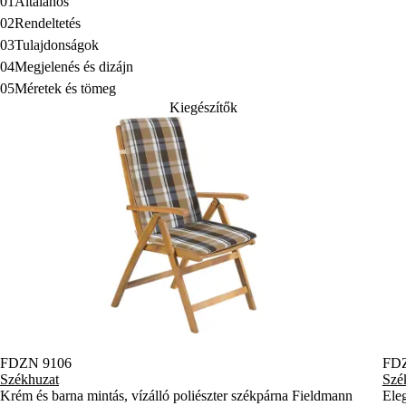
01
Általános
02
Rendeltetés
03
Tulajdonságok
04
Megjelenés és dizájn
05
Méretek és tömeg
Kiegészítők
FDZN 9106
FD
Székhuzat
Szé
Krém és barna mintás, vízálló poliészter székpárna Fieldmann
Eleg