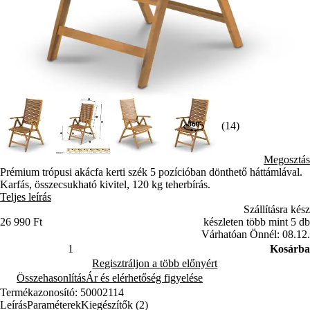
(14)
Megosztás
Prémium trópusi akácfa kerti szék 5 pozícióban dönthető háttámlával.
Karfás, összecsukható kivitel, 120 kg teherbírás.
Teljes leírás
Szállításra kész
26 990 Ft
készleten több mint 5 db
Várhatóan Önnél: 08.12.
Kosárba
Regisztráljon a több előnyért
Összehasonlítás
Ár és elérhetőség figyelése
Termékazonosító: 50002114
Leírás
Paraméterek
Kiegészítők (2)