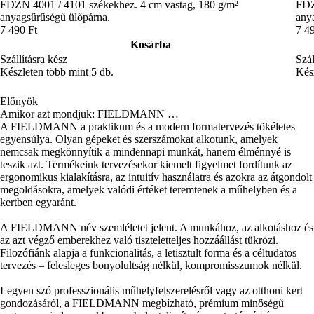
FDZN 4001 / 4101 székekhez. 4 cm vastag, 180 g/m²
FDZ
anyagsűrűségű ülőpárna.
any
7 490 Ft
7 4
Kosárba
Szállításra kész
Szál
Készleten több mint 5 db.
Kész
Előnyök
Amikor azt mondjuk: FIELDMANN …
A FIELDMANN a praktikum és a modern formatervezés tökéletes
egyensúlya. Olyan gépeket és szerszámokat alkotunk, amelyek
nemcsak megkönnyítik a mindennapi munkát, hanem élménnyé is
teszik azt. Termékeink tervezésekor kiemelt figyelmet fordítunk az
ergonomikus kialakításra, az intuitív használatra és azokra az átgondolt
megoldásokra, amelyek valódi értéket teremtenek a műhelyben és a
kertben egyaránt.
A FIELDMANN név szemléletet jelent. A munkához, az alkotáshoz és
az azt végző emberekhez való tiszteletteljes hozzáállást tükrözi.
Filozófiánk alapja a funkcionalitás, a letisztult forma és a céltudatos
tervezés – felesleges bonyolultság nélkül, kompromisszumok nélkül.
Legyen szó professzionális műhelyfelszerelésről vagy az otthoni kert
gondozásáról, a FIELDMANN megbízható, prémium minőségű