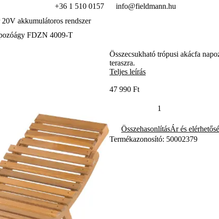
+36 1 510 0157
info@fieldmann.hu
 20V akkumulátoros rendszer
apozóágy FDZN 4009-T
Összecsukható trópusi akácfa napoz
teraszra.
Teljes leírás
47 990 Ft
Összehasonlítás
Ár és elérhetős
Termékazonosító: 50002379