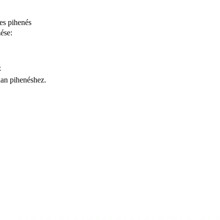
es pihenés
ése:
z
alan pihenéshez.