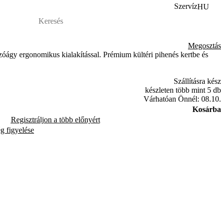
Szervíz
HU
Megosztás
óágy ergonomikus kialakítással. Prémium kültéri pihenés kertbe és
Szállításra kész
készleten több mint 5 db
Várhatóan Önnél: 08.10.
Kosárba
Regisztráljon a több előnyért
ég figyelése