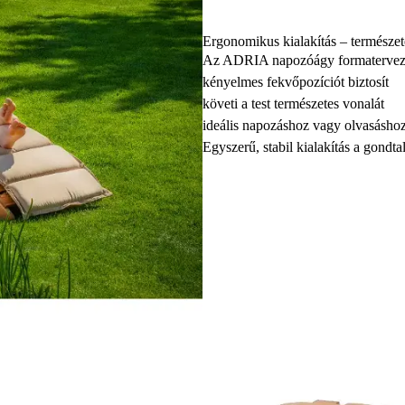
Ergonomikus kialakítás – természet
Az ADRIA napozóágy formatervez
kényelmes fekvőpozíciót biztosít
követi a test természetes vonalát
ideális napozáshoz vagy olvasásho
Egyszerű, stabil kialakítás a gondt