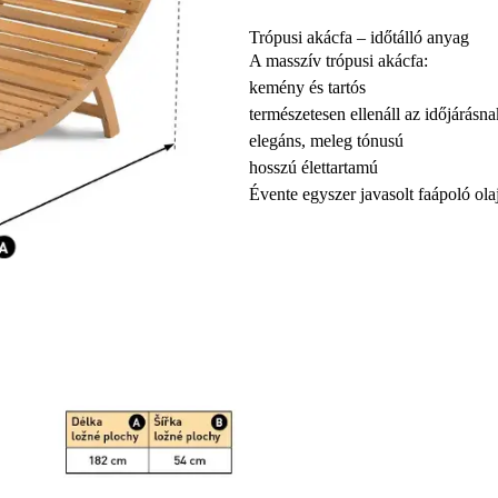
Trópusi akácfa – időtálló anyag
A masszív trópusi akácfa:
kemény és tartós
természetesen ellenáll az időjárásna
elegáns, meleg tónusú
hosszú élettartamú
Évente egyszer javasolt faápoló ola