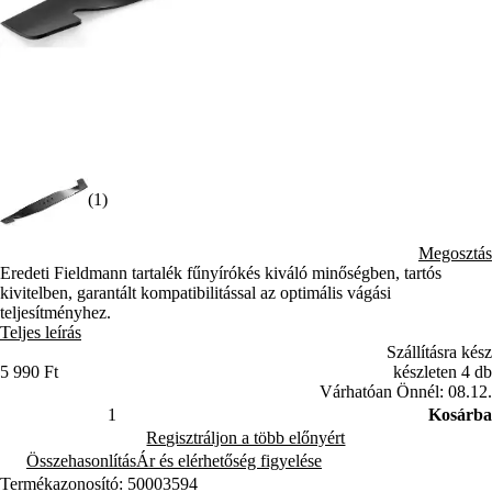
(1)
Megosztás
Eredeti Fieldmann tartalék fűnyírókés kiváló minőségben, tartós
kivitelben, garantált kompatibilitással az optimális vágási
teljesítményhez.
Teljes leírás
Szállításra kész
5 990 Ft
készleten 4 db
Várhatóan Önnél: 08.12.
Kosárba
Regisztráljon a több előnyért
Összehasonlítás
Ár és elérhetőség figyelése
Termékazonosító: 50003594