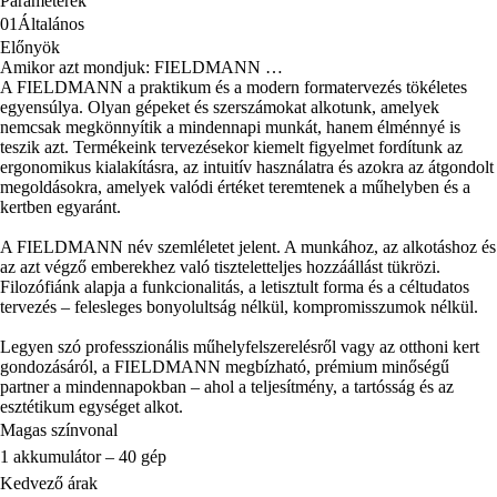
Paraméterek
01
Általános
Előnyök
Amikor azt mondjuk: FIELDMANN …
A FIELDMANN a praktikum és a modern formatervezés tökéletes
egyensúlya. Olyan gépeket és szerszámokat alkotunk, amelyek
nemcsak megkönnyítik a mindennapi munkát, hanem élménnyé is
teszik azt. Termékeink tervezésekor kiemelt figyelmet fordítunk az
ergonomikus kialakításra, az intuitív használatra és azokra az átgondolt
megoldásokra, amelyek valódi értéket teremtenek a műhelyben és a
kertben egyaránt.
A FIELDMANN név szemléletet jelent. A munkához, az alkotáshoz és
az azt végző emberekhez való tiszteletteljes hozzáállást tükrözi.
Filozófiánk alapja a funkcionalitás, a letisztult forma és a céltudatos
tervezés – felesleges bonyolultság nélkül, kompromisszumok nélkül.
Legyen szó professzionális műhelyfelszerelésről vagy az otthoni kert
gondozásáról, a FIELDMANN megbízható, prémium minőségű
partner a mindennapokban – ahol a teljesítmény, a tartósság és az
esztétikum egységet alkot.
Magas színvonal
1 akkumulátor – 40 gép
Kedvező árak