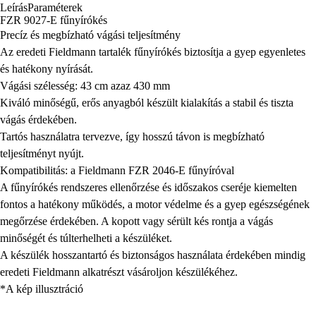
Leírás
Paraméterek
FZR 9027-E fűnyírókés
Precíz és megbízható vágási teljesítmény
Az eredeti Fieldmann tartalék fűnyírókés biztosítja a gyep egyenletes
és hatékony nyírását.
Vágási szélesség: 43 cm azaz 430 mm
Kiváló minőségű, erős anyagból készült kialakítás a stabil és tiszta
vágás érdekében.
Tartós használatra tervezve, így hosszú távon is megbízható
teljesítményt nyújt.
Kompatibilitás: a Fieldmann FZR 2046-E fűnyíróval
A fűnyírókés rendszeres ellenőrzése és időszakos cseréje kiemelten
fontos a hatékony működés, a motor védelme és a gyep egészségének
megőrzése érdekében. A kopott vagy sérült kés rontja a vágás
minőségét és túlterhelheti a készüléket.
A készülék hosszantartó és biztonságos használata érdekében mindig
eredeti Fieldmann alkatrészt vásároljon készülékéhez.
*A kép illusztráció