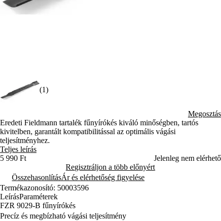
(1)
Megosztás
Eredeti Fieldmann tartalék fűnyírókés kiváló minőségben, tartós
kivitelben, garantált kompatibilitással az optimális vágási
teljesítményhez.
Teljes leírás
5 990 Ft
Jelenleg nem elérhető
Regisztráljon a több előnyért
Összehasonlítás
Ár és elérhetőség figyelése
Termékazonosító: 50003596
Leírás
Paraméterek
FZR 9029-B fűnyírókés
Precíz és megbízható vágási teljesítmény