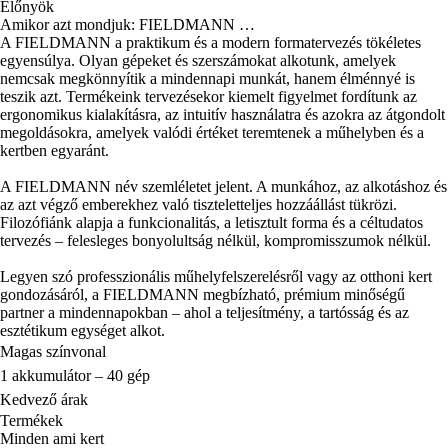
Előnyök
Amikor azt mondjuk: FIELDMANN …
A FIELDMANN a praktikum és a modern formatervezés tökéletes
egyensúlya. Olyan gépeket és szerszámokat alkotunk, amelyek
nemcsak megkönnyítik a mindennapi munkát, hanem élménnyé is
teszik azt. Termékeink tervezésekor kiemelt figyelmet fordítunk az
ergonomikus kialakításra, az intuitív használatra és azokra az átgondolt
megoldásokra, amelyek valódi értéket teremtenek a műhelyben és a
kertben egyaránt.
A FIELDMANN név szemléletet jelent. A munkához, az alkotáshoz és
az azt végző emberekhez való tiszteletteljes hozzáállást tükrözi.
Filozófiánk alapja a funkcionalitás, a letisztult forma és a céltudatos
tervezés – felesleges bonyolultság nélkül, kompromisszumok nélkül.
Legyen szó professzionális műhelyfelszerelésről vagy az otthoni kert
gondozásáról, a FIELDMANN megbízható, prémium minőségű
partner a mindennapokban – ahol a teljesítmény, a tartósság és az
esztétikum egységet alkot.
Magas színvonal
1 akkumulátor – 40 gép
Kedvező árak
Termékek
Minden ami kert