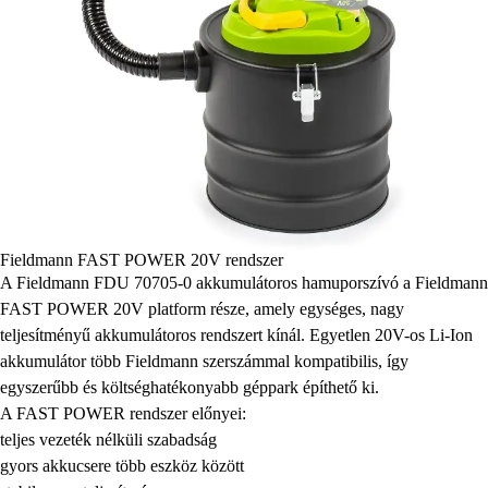
Fieldmann FAST POWER 20V rendszer
A Fieldmann FDU 70705-0 akkumulátoros hamuporszívó a Fieldmann
FAST POWER 20V platform része, amely egységes, nagy
teljesítményű akkumulátoros rendszert kínál. Egyetlen 20V-os Li-Ion
akkumulátor több Fieldmann szerszámmal kompatibilis, így
egyszerűbb és költséghatékonyabb géppark építhető ki.
A FAST POWER rendszer előnyei:
teljes vezeték nélküli szabadság
gyors akkucsere több eszköz között