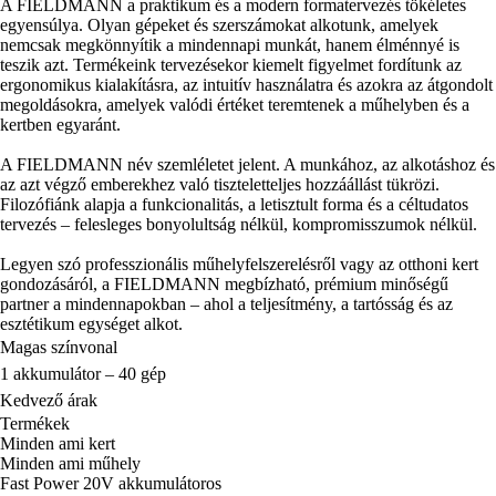
A FIELDMANN a praktikum és a modern formatervezés tökéletes
egyensúlya. Olyan gépeket és szerszámokat alkotunk, amelyek
nemcsak megkönnyítik a mindennapi munkát, hanem élménnyé is
teszik azt. Termékeink tervezésekor kiemelt figyelmet fordítunk az
ergonomikus kialakításra, az intuitív használatra és azokra az átgondolt
megoldásokra, amelyek valódi értéket teremtenek a műhelyben és a
kertben egyaránt.
A FIELDMANN név szemléletet jelent. A munkához, az alkotáshoz és
az azt végző emberekhez való tiszteletteljes hozzáállást tükrözi.
Filozófiánk alapja a funkcionalitás, a letisztult forma és a céltudatos
tervezés – felesleges bonyolultság nélkül, kompromisszumok nélkül.
Legyen szó professzionális műhelyfelszerelésről vagy az otthoni kert
gondozásáról, a FIELDMANN megbízható, prémium minőségű
partner a mindennapokban – ahol a teljesítmény, a tartósság és az
esztétikum egységet alkot.
Magas színvonal
1 akkumulátor – 40 gép
Kedvező árak
Termékek
Minden ami kert
Minden ami műhely
Fast Power 20V akkumulátoros