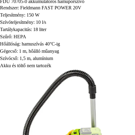
FDU 70705-0 akkumulátoros hamuporszívó
Rendszer: Fieldmann FAST POWER 20V
Teljesítmény: 150 W
Szívóteljesítmény: 10 l/s
Tartálykapacitás: 18 liter
Szűrő: HEPA
Hőállóság: hamuszívás 40°C-ig
Gégecső: 1 m, hőálló műanyag
Szívócső: 1,5 m, alumínium
Akku és töltő nem tartozék