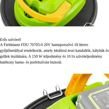
Erős szívóerő
A Fieldmann FDU 70705-0 20V hamuporszívó 18 literes
gyűjtőtartállyal rendelkezik, amely ideálissá teszi kandallók, kályhák és
grillek tisztítására. A 150 W teljesítmény és 10 l/s szívóteljesítmény
hatékony hamu- és porfelszívást biztosít.