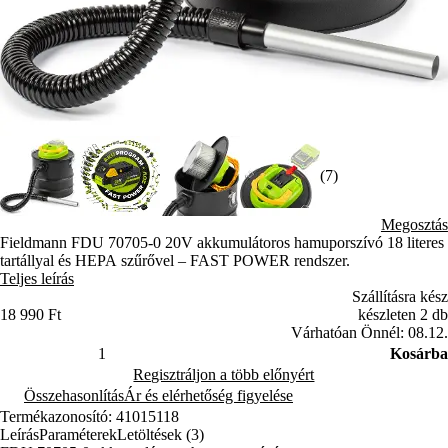
(7)
Megosztás
Fieldmann FDU 70705-0 20V akkumulátoros hamuporszívó 18 literes
tartállyal és HEPA szűrővel – FAST POWER rendszer.
Teljes leírás
Szállításra kész
18 990 Ft
készleten 2 db
Várhatóan Önnél: 08.12.
Kosárba
Regisztráljon a több előnyért
Összehasonlítás
Ár és elérhetőség figyelése
Termékazonosító: 41015118
Leírás
Paraméterek
Letöltések (3)