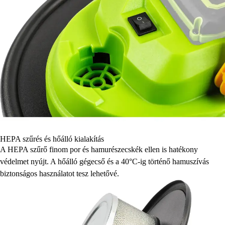
HEPA szűrés és hőálló kialakítás
A HEPA szűrő finom por és hamurészecskék ellen is hatékony
védelmet nyújt. A hőálló gégecső és a 40°C-ig történő hamuszívás
biztonságos használatot tesz lehetővé.