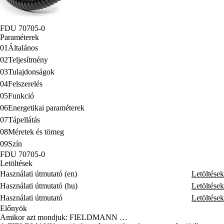
FDU 70705-0
Paraméterek
01
Általános
02
Teljesítmény
03
Tulajdonságok
04
Felszerelés
05
Funkció
06
Energetikai paraméterek
07
Tápellátás
08
Méretek és tömeg
09
Szín
FDU 70705-0
Letöltések
Használati útmutató (en)
Letöltések
Használati útmutató (hu)
Letöltések
Használati útmutató
Letöltések
Előnyök
Amikor azt mondjuk: FIELDMANN …