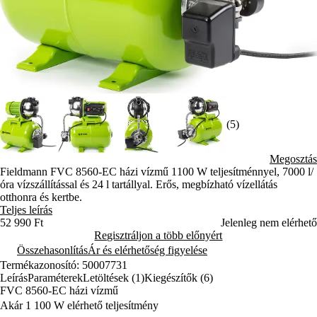
(5)
Megosztás
Fieldmann FVC 8560-EC házi vízmű 1100 W teljesítménnyel, 7000 l/
óra vízszállítással és 24 l tartállyal. Erős, megbízható vízellátás
otthonra és kertbe.
Teljes leírás
52 990 Ft
Jelenleg nem elérhető
Regisztráljon a több előnyért
Összehasonlítás
Ár és elérhetőség figyelése
Termékazonosító: 50007731
Leírás
Paraméterek
Letöltések (1)
Kiegészítők (6)
FVC 8560-EC házi vízmű
Akár 1 100 W elérhető teljesítmény