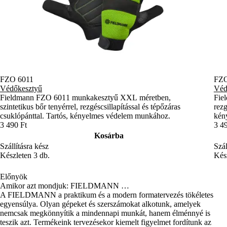
FZO 6011
FZO
Védőkesztyű
Véd
Fieldmann FZO 6011 munkakesztyű XXL méretben,
Fie
szintetikus bőr tenyérrel, rezgéscsillapítással és tépőzáras
rezg
csuklópánttal. Tartós, kényelmes védelem munkához.
kény
3 490 Ft
3 4
Kosárba
Szállításra kész
Szál
Készleten 3 db.
Kész
Előnyök
Amikor azt mondjuk: FIELDMANN …
A FIELDMANN a praktikum és a modern formatervezés tökéletes
egyensúlya. Olyan gépeket és szerszámokat alkotunk, amelyek
nemcsak megkönnyítik a mindennapi munkát, hanem élménnyé is
teszik azt. Termékeink tervezésekor kiemelt figyelmet fordítunk az