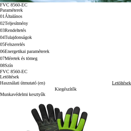
FVC 8560-EC
Paraméterek
01
Általános
02
Teljesítmény
03
Rendeltetés
04
Tulajdonságok
05
Felszerelés
06
Energetikai paraméterek
07
Méretek és tömeg
08
Szín
FVC 8560-EC
Letöltések
Használati útmutató (en)
Letöltések
Kiegészítők
Munkavédelmi kesztyűk