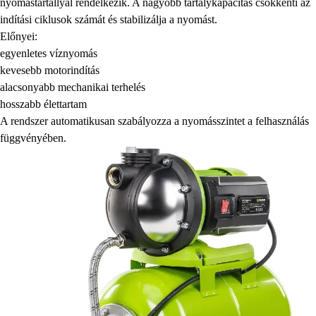
nyomástartállyal rendelkezik. A nagyobb tartálykapacitás csökkenti az
indítási ciklusok számát és stabilizálja a nyomást.
Előnyei:
egyenletes víznyomás
kevesebb motorindítás
alacsonyabb mechanikai terhelés
hosszabb élettartam
A rendszer automatikusan szabályozza a nyomásszintet a felhasználás
függvényében.