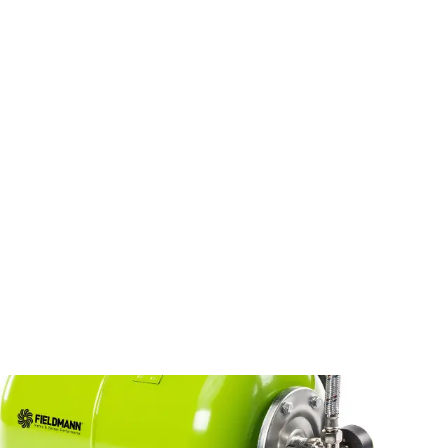
Minden ami kert
Szivattyúk
Házi vízművek
Házi vízmű FVC 8560-EC
FVC 8560-EC
Házi vízmű