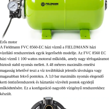
Erős motor
A Fieldmann FVC 8560-EC házi vízmű a FIELDMANN házi
vízellátó rendszereinek egyik legerősebb modellje. Az FVC 8560 EC
házi vízmű 1 100 wattos motorral működik, amely nagy térfogatáramot
biztosít stabil nyomás mellett. A 48 méteres maximális emelési
magasság lehetővé teszi a víz továbbítását jelentős távolságra vagy
magasabban fekvő pontokra. A 3,0 bar maximális nyomás elegendő
kerti öntözőrendszerek és háztartási vízvételi pontok egyidejű
működtetésére. Ez a konfiguráció nagyobb vízigényű rendszerekhez
készült.