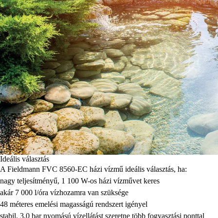
Ideális választás
A Fieldmann FVC 8560-EC házi vízmű ideális választás, ha:
nagy teljesítményű, 1 100 W-os házi vízművet keres
akár 7 000 l/óra vízhozamra van szüksége
48 méteres emelési magasságú rendszert igényel
stabil, 3,0 bar nyomású vízellátást szeretne több fogyasztási ponttal