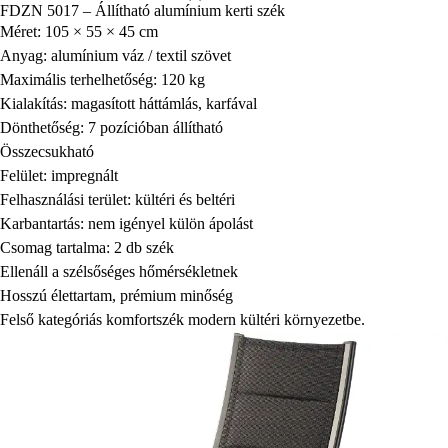
FDZN 5017 – Állítható alumínium kerti szék
Méret: 105 × 55 × 45 cm
Anyag: alumínium váz / textil szövet
Maximális terhelhetőség: 120 kg
Kialakítás: magasított háttámlás, karfával
Dönthetőség: 7 pozícióban állítható
Összecsukható
Felület: impregnált
Felhasználási terület: kültéri és beltéri
Karbantartás: nem igényel külön ápolást
Csomag tartalma: 2 db szék
Ellenáll a szélsőséges hőmérsékletnek
Hosszú élettartam, prémium minőség
Felső kategóriás komfortszék modern kültéri környezetbe.