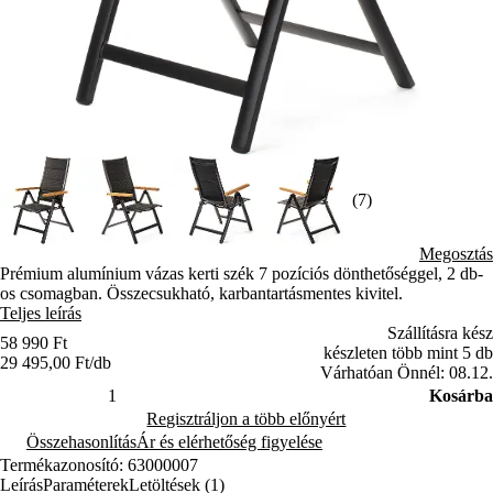
(7)
Megosztás
Prémium alumínium vázas kerti szék 7 pozíciós dönthetőséggel, 2 db-
os csomagban. Összecsukható, karbantartásmentes kivitel.
Teljes leírás
Szállításra kész
58 990 Ft
készleten több mint 5 db
29 495,00 Ft/db
Várhatóan Önnél: 08.12.
Kosárba
Regisztráljon a több előnyért
Összehasonlítás
Ár és elérhetőség figyelése
Termékazonosító: 63000007
Leírás
Paraméterek
Letöltések (1)