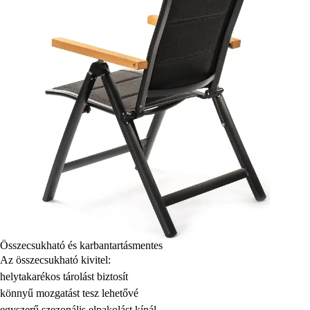
Összecsukható és karbantartásmentes
Az összecsukható kivitel:
helytakarékos tárolást biztosít
könnyű mozgatást tesz lehetővé
egyszerű szezonális elpakolást kínál