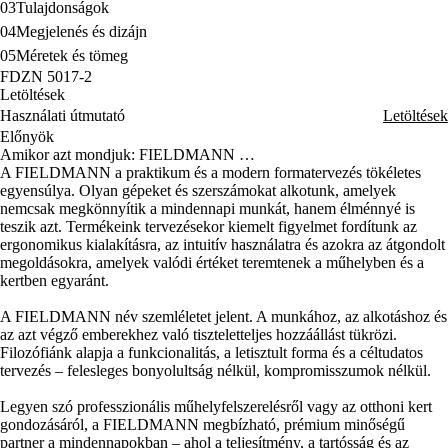
03
Tulajdonságok
04
Megjelenés és dizájn
05
Méretek és tömeg
FDZN 5017-2
Letöltések
Használati útmutató
Letöltések
Előnyök
Amikor azt mondjuk: FIELDMANN …
A FIELDMANN a praktikum és a modern formatervezés tökéletes
egyensúlya. Olyan gépeket és szerszámokat alkotunk, amelyek
nemcsak megkönnyítik a mindennapi munkát, hanem élménnyé is
teszik azt. Termékeink tervezésekor kiemelt figyelmet fordítunk az
ergonomikus kialakításra, az intuitív használatra és azokra az átgondolt
megoldásokra, amelyek valódi értéket teremtenek a műhelyben és a
kertben egyaránt.
A FIELDMANN név szemléletet jelent. A munkához, az alkotáshoz és
az azt végző emberekhez való tiszteletteljes hozzáállást tükrözi.
Filozófiánk alapja a funkcionalitás, a letisztult forma és a céltudatos
tervezés – felesleges bonyolultság nélkül, kompromisszumok nélkül.
Legyen szó professzionális műhelyfelszerelésről vagy az otthoni kert
gondozásáról, a FIELDMANN megbízható, prémium minőségű
partner a mindennapokban – ahol a teljesítmény, a tartósság és az