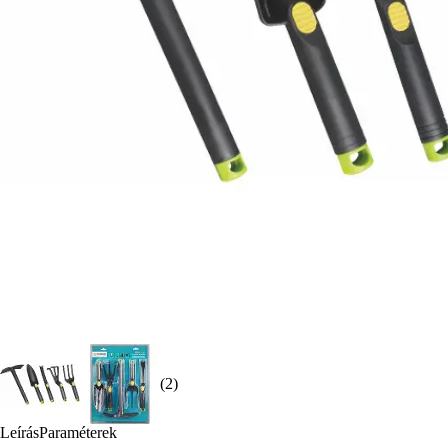
(2)
Leírás
Paraméterek