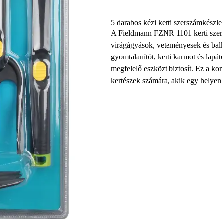
5 darabos kézi kerti szerszámkészl
A Fieldmann FZNR 1101 kerti szersz
virágágyások, veteményesek és balk
gyomtalanítót, kerti karmot és lapá
megfelelő eszközt biztosít. Ez a k
kertészek számára, akik egy helyen 