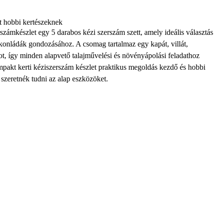
et hobbi kertészeknek
ámkészlet egy 5 darabos kézi szerszám szett, amely ideális választás
onládák gondozásához. A csomag tartalmaz egy kapát, villát,
tot, így minden alapvető talajművelési és növényápolási feladathoz
ompakt kerti kéziszerszám készlet praktikus megoldás kezdő és hobbi
szeretnék tudni az alap eszközöket.