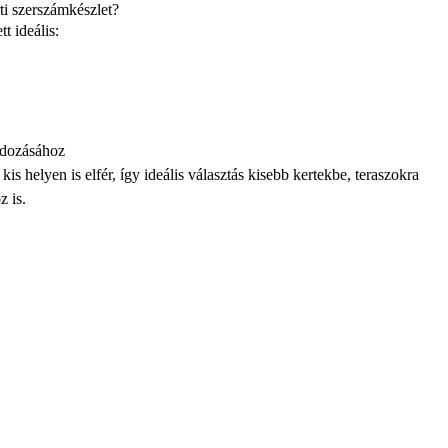
ti szerszámkészlet?
t ideális:
ndozásához
 helyen is elfér, így ideális választás kisebb kertekbe, teraszokra
 is.