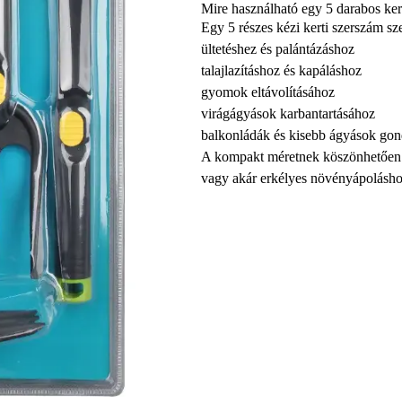
Mire használható egy 5 darabos ker
Egy 5 részes kézi kerti szerszám szet
ültetéshez és palántázáshoz
talajlazításhoz és kapáláshoz
gyomok eltávolításához
virágágyások karbantartásához
balkonládák és kisebb ágyások go
A kompakt méretnek köszönhetően kis
vagy akár erkélyes növényápoláshoz