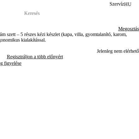
Szervíz
HU
Megosztás
szett – 5 részes kézi készlet (kapa, villa, gyomtalanító, karom,
gonomikus kialakítással.
Jelenleg nem elérhető
Regisztráljon a több előnyért
ég figyelése