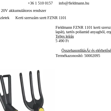
+36 1 510 0157
info@fieldmann.hu
 20V akkumulátoros rendszer
zletek
Kerti szerszám szett FZNR 1101
Fieldmann FZNR 1101 kerti szerszám 
lapát), tartós poliamid anyagból, er
Teljes leírás
5 490 Ft
Összehasonlítás
Ár és elérhetős
Termékazonosító: 50002095