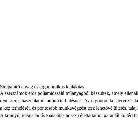
Strapabíró anyag és ergonomikus kialakítás
A szerszámok erős poliamidszálú műanyagból készültek, amely ellenáll
rendszeres használatból adódó terhelésnek. Az ergonomikus tervezés ké
a kéz terhelését, és pontosabb munkavégzést tesz lehetővé ültetés, talaj
A könnyű, mégis tartós kialakítás hosszú élettartamot garantál kültéri ha