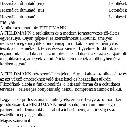
Használati útmutató (en)
Letöltések
Használati útmutató (hu)
Letöltések
Használati útmutató
Letöltések
Előnyök
Amikor azt mondjuk: FIELDMANN …
A FIELDMANN a praktikum és a modern formatervezés tökéletes
egyensúlya. Olyan gépeket és szerszámokat alkotunk, amelyek
nemcsak megkönnyítik a mindennapi munkát, hanem élménnyé is
teszik azt. Termékeink tervezésekor kiemelt figyelmet fordítunk az
ergonomikus kialakításra, az intuitív használatra és azokra az átgondolt
megoldásokra, amelyek valódi értéket teremtenek a műhelyben és a
kertben egyaránt.
A FIELDMANN név szemléletet jelent. A munkához, az alkotáshoz és
az azt végző emberekhez való tiszteletteljes hozzáállást tükrözi.
Filozófiánk alapja a funkcionalitás, a letisztult forma és a céltudatos
tervezés – felesleges bonyolultság nélkül, kompromisszumok nélkül.
Legyen szó professzionális műhelyfelszerelésről vagy az otthoni kert
gondozásáról, a FIELDMANN megbízható, prémium minőségű
partner a mindennapokban – ahol a teljesítmény, a tartósság és az
esztétikum egységet alkot.
Magas színvonal