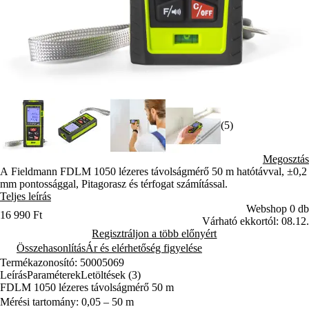
(5)
Megosztás
A Fieldmann FDLM 1050 lézeres távolságmérő 50 m hatótávval, ±0,2
mm pontossággal, Pitagorasz és térfogat számítással.
Teljes leírás
Webshop 0 db
16 990 Ft
Várható ekkortól: 08.12.
Regisztráljon a több előnyért
Összehasonlítás
Ár és elérhetőség figyelése
Termékazonosító: 50005069
Leírás
Paraméterek
Letöltések (3)
FDLM 1050 lézeres távolságmérő 50 m
Mérési tartomány: 0,05 – 50 m