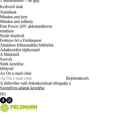
1 akkumulátor – 40 gép
Kedvező árak
Termékek
Minden ami kert
Minden ami műhely
Fast Power 20V akkumulátoros
rendszer
Nyári fesztivál
Fedezze fel a Fieldmannt
Általános felhasználási feltételek
Adatkezelési tájékoztató
A Márkáról
Szervíz
Sütik kezelése
Hírlevél
Az Ön e-mail címe
Bejelentkezés
A hírlevélre való feliratkozással elfogadja a
Személyes adatok kezelése
HU