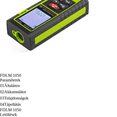
FDLM 1050
Paraméterek
01
Általános
02
Akkumulátor
03
Tulajdonságok
04
Tápellátás
FDLM 1050
Letöltések