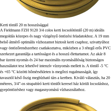
Kerti tömlő 20 m hosszúsággal
A Fieldmann FZH 9120 3/4 colos kerti locsolótömlő (20 m) ideális
megoldás közepes és nagy vízigényű öntözési feladatokhoz. A 19 mm
belső átmérő optimális vízhozamot biztosít kerti csaphoz, szivattyúhoz
vagy öntözőrendszerhez csatlakoztatva, miközben a 3 rétegű erős PVC
szerkezet garantálja a tartósságot és a hosszú élettartamot. Az akár 8
bar üzemi nyomás és 24 bar maximális nyomásállóság biztonságos
használatot tesz lehetővé intenzív víznyomás mellett is. A tömlő -5 °C
és +65 °C közötti hőmérsékleten is megőrzi rugalmasságát, így
tavasztól késő őszig megbízható társ a kertben. Kiváló választás, ha 20
méteres, 3/4”-os strapabíró kerti tömlőt keresel ház körüli locsoláshoz,
gyepöntözéshez vagy magasnyomású vízhasználathoz.