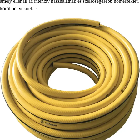
amely ellenáll az intenzív használatnak és szélsőségesebb hőmérsékleti
körülményeknek is.