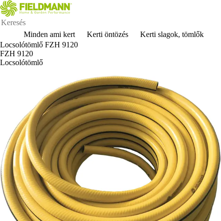
Minden ami kert
Kerti öntözés
Kerti slagok, tömlők
Locsolótömlő FZH 9120
FZH 9120
Locsolótömlő