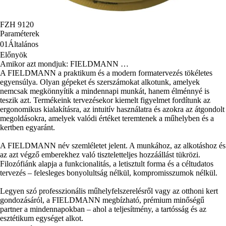
FZH 9120
Paraméterek
01
Általános
Előnyök
Amikor azt mondjuk: FIELDMANN …
A FIELDMANN a praktikum és a modern formatervezés tökéletes
egyensúlya. Olyan gépeket és szerszámokat alkotunk, amelyek
nemcsak megkönnyítik a mindennapi munkát, hanem élménnyé is
teszik azt. Termékeink tervezésekor kiemelt figyelmet fordítunk az
ergonomikus kialakításra, az intuitív használatra és azokra az átgondolt
megoldásokra, amelyek valódi értéket teremtenek a műhelyben és a
kertben egyaránt.
A FIELDMANN név szemléletet jelent. A munkához, az alkotáshoz és
az azt végző emberekhez való tiszteletteljes hozzáállást tükrözi.
Filozófiánk alapja a funkcionalitás, a letisztult forma és a céltudatos
tervezés – felesleges bonyolultság nélkül, kompromisszumok nélkül.
Legyen szó professzionális műhelyfelszerelésről vagy az otthoni kert
gondozásáról, a FIELDMANN megbízható, prémium minőségű
partner a mindennapokban – ahol a teljesítmény, a tartósság és az
esztétikum egységet alkot.