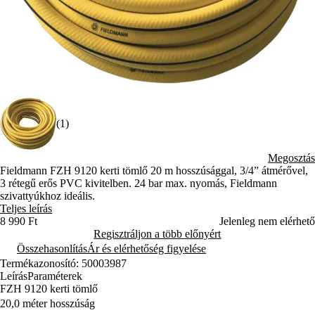
(1)
Megosztás
Fieldmann FZH 9120 kerti tömlő 20 m hosszúsággal, 3/4” átmérővel,
3 rétegű erős PVC kivitelben. 24 bar max. nyomás, Fieldmann
szivattyúkhoz ideális.
Teljes leírás
8 990 Ft
Jelenleg nem elérhető
Regisztráljon a több előnyért
Összehasonlítás
Ár és elérhetőség figyelése
Termékazonosító: 50003987
Leírás
Paraméterek
FZH 9120 kerti tömlő
20,0 méter hosszúság