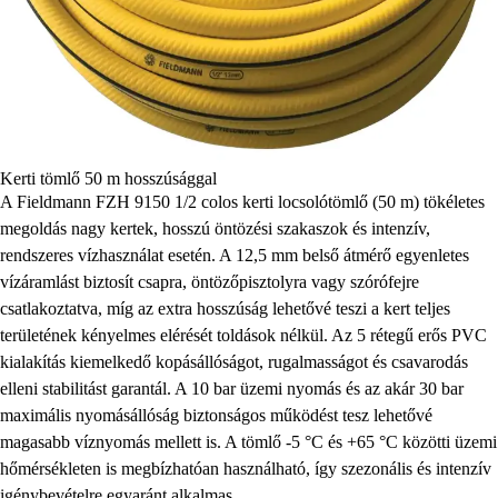
Kerti tömlő 50 m hosszúsággal
A Fieldmann FZH 9150 1/2 colos kerti locsolótömlő (50 m) tökéletes
megoldás nagy kertek, hosszú öntözési szakaszok és intenzív,
rendszeres vízhasználat esetén. A 12,5 mm belső átmérő egyenletes
vízáramlást biztosít csapra, öntözőpisztolyra vagy szórófejre
csatlakoztatva, míg az extra hosszúság lehetővé teszi a kert teljes
területének kényelmes elérését toldások nélkül. Az 5 rétegű erős PVC
kialakítás kiemelkedő kopásállóságot, rugalmasságot és csavarodás
elleni stabilitást garantál. A 10 bar üzemi nyomás és az akár 30 bar
maximális nyomásállóság biztonságos működést tesz lehetővé
magasabb víznyomás mellett is. A tömlő -5 °C és +65 °C közötti üzemi
hőmérsékleten is megbízhatóan használható, így szezonális és intenzív
igénybevételre egyaránt alkalmas.