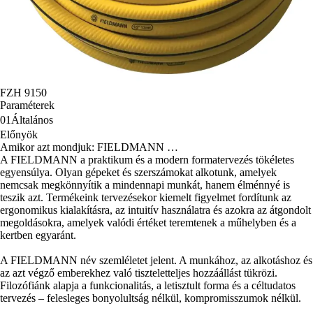
FZH 9150
Paraméterek
01
Általános
Előnyök
Amikor azt mondjuk: FIELDMANN …
A FIELDMANN a praktikum és a modern formatervezés tökéletes
egyensúlya. Olyan gépeket és szerszámokat alkotunk, amelyek
nemcsak megkönnyítik a mindennapi munkát, hanem élménnyé is
teszik azt. Termékeink tervezésekor kiemelt figyelmet fordítunk az
ergonomikus kialakításra, az intuitív használatra és azokra az átgondolt
megoldásokra, amelyek valódi értéket teremtenek a műhelyben és a
kertben egyaránt.
A FIELDMANN név szemléletet jelent. A munkához, az alkotáshoz és
az azt végző emberekhez való tiszteletteljes hozzáállást tükrözi.
Filozófiánk alapja a funkcionalitás, a letisztult forma és a céltudatos
tervezés – felesleges bonyolultság nélkül, kompromisszumok nélkül.