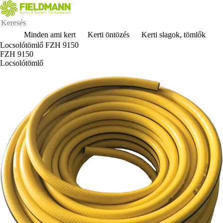
Minden ami kert
Kerti öntözés
Kerti slagok, tömlők
Locsolótömlő FZH 9150
FZH 9150
Locsolótömlő