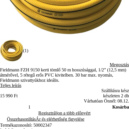
(1)
Megosztás
Fieldmann FZH 9150 kerti tömlő 50 m hosszúsággal, 1/2” (12,5 mm)
átmérővel, 5 rétegű erős PVC kivitelben. 30 bar max. nyomás,
Fieldmann szivattyúkhoz ideális.
Teljes leírás
Szállításra kész
15 990 Ft
készleten 2 db
Várhatóan Önnél: 08.12.
Kosárba
Regisztráljon a több előnyért
Összehasonlítás
Ár és elérhetőség figyelése
Termékazonosító: 50002347