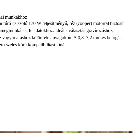
kmai munkákhoz
ró-csiszoló 170 W teljesítményű, réz (cooper) motorral biztosít
mmegmunkálási feladatokhoz. Ideális választás gravírozáshoz,
hoz vagy maráshoz különféle anyagokon. A 0,8–3,2 mm-es befogási
ő széles körű kompatibilitást kínál.