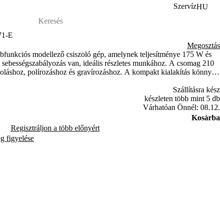
Szervíz
HU
71-E
Megosztás
nkciós modellező csiszoló gép, amelynek teljesítménye 175 W és
i sebességszabályozás van, ideális részletes munkához. A csomag 210
szoláshoz, polírozáshoz és gravírozáshoz. A kompakt kialakítás könnyű
Szállításra kész
készleten több mint 5 db
Várhatóan Önnél: 08.12.
Kosárba
Regisztráljon a több előnyért
ég figyelése