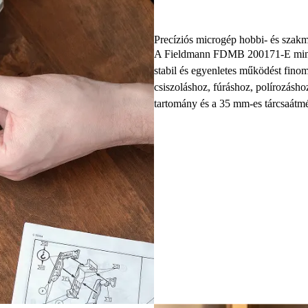
Precíziós microgép hobbi- és sza
A Fieldmann FDMB 200171-E mini fú
stabil és egyenletes működést fino
csiszoláshoz, fúráshoz, polírozás
tartomány és a 35 mm-es tárcsaátmér