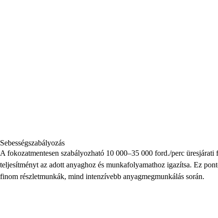
Sebességszabályozás
A fokozatmentesen szabályozható 10 000–35 000 ford./perc üresjárati f
teljesítményt az adott anyaghoz és munkafolyamathoz igazítsa. Ez ponto
finom részletmunkák, mind intenzívebb anyagmegmunkálás során.