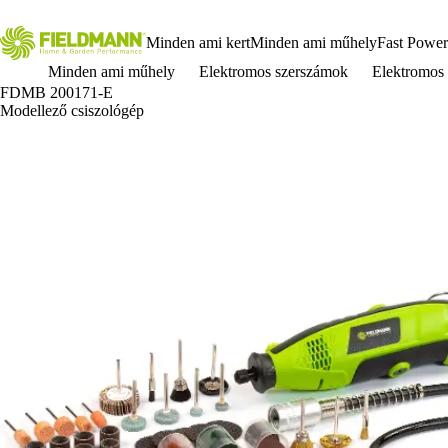
Minden ami kert
Minden ami műhely
Fast Power
Minden ami műhely
Elektromos szerszámok
Elektromos 
FDMB 200171-E
Modellező csiszológép