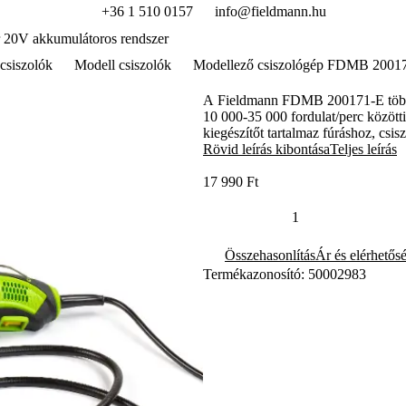
+36 1 510 0157
info@fieldmann.hu
 20V akkumulátoros rendszer
csiszolók
Modell csiszolók
Modellező csiszológép FDMB 2001
A Fieldmann FDMB 200171-E többfu
10 000-35 000 fordulat/perc között
kiegészítőt tartalmaz fúráshoz, csi
kezelhetőséget biztosít.
Rövid leírás kibontása
Teljes leírás
17 990 Ft
Összehasonlítás
Ár és elérhetős
Termékazonosító: 50002983