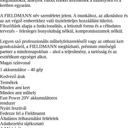
megoldásokra, amelyek valódi értéket teremtenek a műhelyben és a
kertben egyaránt.
A FIELDMANN név szemléletet jelent. A munkához, az alkotáshoz és
az azt végző emberekhez való tiszteletteljes hozzáállást tükrözi.
Filozófiánk alapja a funkcionalitás, a letisztult forma és a céltudatos
tervezés – felesleges bonyolultság nélkül, kompromisszumok nélkül.
Legyen szó professzionális műhelyfelszerelésről vagy az otthoni kert
gondozásáról, a FIELDMANN megbízható, prémium minőségű
partner a mindennapokban – ahol a teljesítmény, a tartósság és az
esztétikum egységet alkot.
Magas színvonal
1 akkumulátor – 40 gép
Kedvező árak
Termékek
Minden ami kert
Minden ami műhely
Fast Power 20V akkumulátoros
rendszer
Nyári fesztivál
Fedezze fel a Fieldmannt
Általános felhasználási feltételek
Adatkezelési tájékoztató