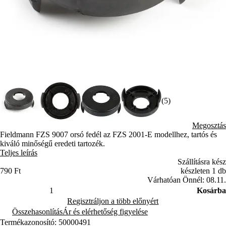
(5)
Megosztás
Fieldmann FZS 9007 orsó fedél az FZS 2001-E modellhez, tartós és
kiváló minőségű eredeti tartozék.
Teljes leírás
Szállításra kész
790 Ft
készleten 1 db
Várhatóan Önnél: 08.11.
Kosárba
Regisztráljon a több előnyért
Összehasonlítás
Ár és elérhetőség figyelése
Termékazonosító: 50000491