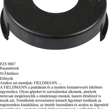
FZS 9007
Paraméterek
01
Általános
Előnyök
Amikor azt mondjuk: FIELDMANN …
A FIELDMANN a praktikum és a modern formatervezés tökéletes
egyensúlya. Olyan gépeket és szerszámokat alkotunk, amelyek
nemcsak megkönnyítik a mindennapi munkát, hanem élménnyé is
teszik azt. Termékeink tervezésekor kiemelt figyelmet fordítunk az
ergonomikus kialakításra, az intuitív használatra és azokra az átgondolt