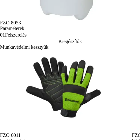
FZO 8053
Paraméterek
01
Felszerelés
Kiegészítők
Munkavédelmi kesztyűk
FZO 6011
FZO