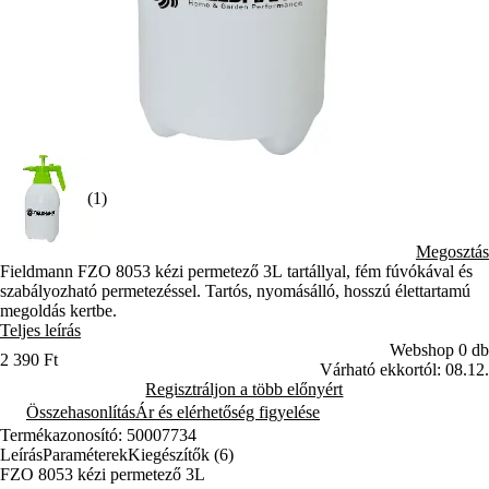
(1)
Megosztás
Fieldmann FZO 8053 kézi permetező 3L tartállyal, fém fúvókával és
szabályozható permetezéssel. Tartós, nyomásálló, hosszú élettartamú
megoldás kertbe.
Teljes leírás
Webshop 0 db
2 390 Ft
Várható ekkortól: 08.12.
Regisztráljon a több előnyért
Összehasonlítás
Ár és elérhetőség figyelése
Termékazonosító: 50007734
Leírás
Paraméterek
Kiegészítők (6)
FZO 8053 kézi permetező 3L