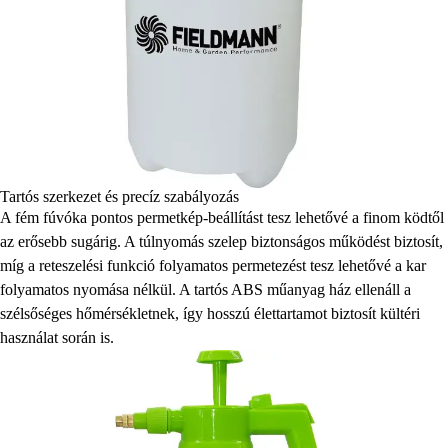
Tartós szerkezet és precíz szabályozás
A fém fúvóka pontos permetkép-beállítást tesz lehetővé a finom ködtől
az erősebb sugárig. A túlnyomás szelep biztonságos működést biztosít,
míg a reteszelési funkció folyamatos permetezést tesz lehetővé a kar
folyamatos nyomása nélkül. A tartós ABS műanyag ház ellenáll a
szélsőséges hőmérsékletnek, így hosszú élettartamot biztosít kültéri
használat során is.