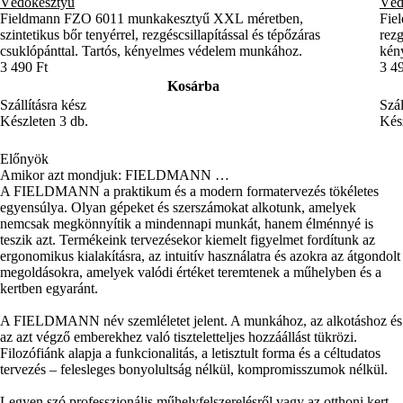
Védőkesztyű
Véd
Fieldmann FZO 6011 munkakesztyű XXL méretben,
Fie
szintetikus bőr tenyérrel, rezgéscsillapítással és tépőzáras
rezg
csuklópánttal. Tartós, kényelmes védelem munkához.
kény
3 490 Ft
3 4
Kosárba
Szállításra kész
Szál
Készleten 3 db.
Kész
Előnyök
Amikor azt mondjuk: FIELDMANN …
A FIELDMANN a praktikum és a modern formatervezés tökéletes
egyensúlya. Olyan gépeket és szerszámokat alkotunk, amelyek
nemcsak megkönnyítik a mindennapi munkát, hanem élménnyé is
teszik azt. Termékeink tervezésekor kiemelt figyelmet fordítunk az
ergonomikus kialakításra, az intuitív használatra és azokra az átgondolt
megoldásokra, amelyek valódi értéket teremtenek a műhelyben és a
kertben egyaránt.
A FIELDMANN név szemléletet jelent. A munkához, az alkotáshoz és
az azt végző emberekhez való tiszteletteljes hozzáállást tükrözi.
Filozófiánk alapja a funkcionalitás, a letisztult forma és a céltudatos
tervezés – felesleges bonyolultság nélkül, kompromisszumok nélkül.
Legyen szó professzionális műhelyfelszerelésről vagy az otthoni kert