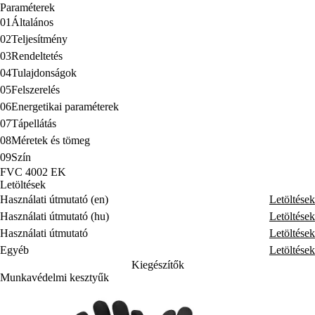
Paraméterek
01
Általános
02
Teljesítmény
03
Rendeltetés
04
Tulajdonságok
05
Felszerelés
06
Energetikai paraméterek
07
Tápellátás
08
Méretek és tömeg
09
Szín
FVC 4002 EK
Letöltések
Használati útmutató (en)
Letöltések
Használati útmutató (hu)
Letöltések
Használati útmutató
Letöltések
Egyéb
Letöltések
Kiegészítők
Munkavédelmi kesztyűk