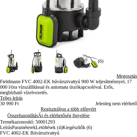
(6)
Megosztás
Fieldmann FVC 4002-EK búvárszivattyú 900 W teljesítménnyel, 17
000 l/óra vízszállítással és automata úszókapcsolóval. Erős,
megbízható vízelvezetés.
Teljes leírás
30 990 Ft
Jelenleg nem elérhető
Regisztráljon a több előnyért
Összehasonlítás
Ár és elérhetőség figyelése
Termékazonosító: 50001293
Leírás
Paraméterek
Letöltések (4)
Kiegészítők (6)
FVC 4002-EK Búvárszivattyú