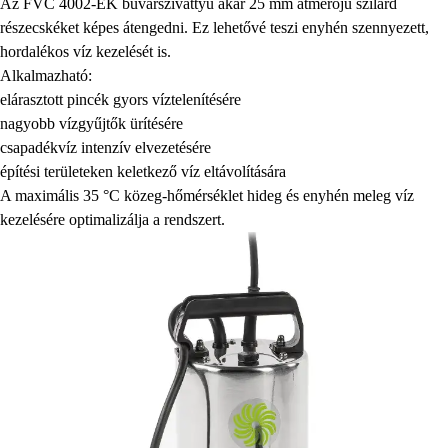
Az FVC 4002-EK búvárszivattyú akár 25 mm átmérőjű szilárd
részecskéket képes átengedni. Ez lehetővé teszi enyhén szennyezett,
hordalékos víz kezelését is.
Alkalmazható:
elárasztott pincék gyors víztelenítésére
nagyobb vízgyűjtők ürítésére
csapadékvíz intenzív elvezetésére
építési területeken keletkező víz eltávolítására
A maximális 35 °C közeg-hőmérséklet hideg és enyhén meleg víz
kezelésére optimalizálja a rendszert.