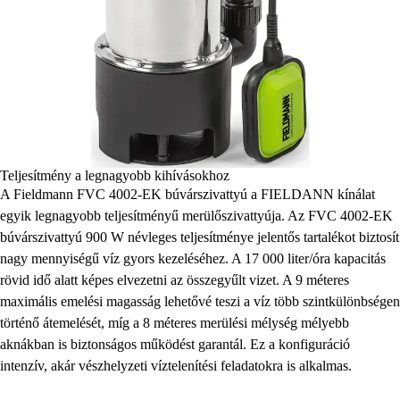
Teljesítmény a legnagyobb kihívásokhoz
A Fieldmann FVC 4002-EK búvárszivattyú a FIELDANN kínálat
egyik legnagyobb teljesítményű merülőszivattyúja. Az FVC 4002-EK
búvárszivattyú 900 W névleges teljesítménye jelentős tartalékot biztosít
nagy mennyiségű víz gyors kezeléséhez. A 17 000 liter/óra kapacitás
rövid idő alatt képes elvezetni az összegyűlt vizet. A 9 méteres
maximális emelési magasság lehetővé teszi a víz több szintkülönbségen
történő átemelését, míg a 8 méteres merülési mélység mélyebb
aknákban is biztonságos működést garantál. Ez a konfiguráció
intenzív, akár vészhelyzeti víztelenítési feladatokra is alkalmas.