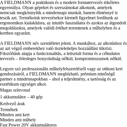
A FIELDMANN a praktikum és a modern formatervezés tökéletes
egyensúlya. Olyan gépeket és szerszámokat alkotunk, amelyek
nemcsak megkönnyítik a mindennapi munkát, hanem élménnyé is
teszik azt. Termékeink tervezésekor kiemelt figyelmet fordítunk az
ergonomikus kialakításra, az intuitív használatra és azokra az átgondolt
megoldásokra, amelyek valódi értéket teremtenek a műhelyben és a
kertben egyaránt.
A FIELDMANN név szemléletet jelent. A munkához, az alkotáshoz és
az azt végző emberekhez való tiszteletteljes hozzáállást tükrözi.
Filozófiánk alapja a funkcionalitás, a letisztult forma és a céltudatos
tervezés – felesleges bonyolultság nélkül, kompromisszumok nélkül.
Legyen szó professzionális műhelyfelszerelésről vagy az otthoni kert
gondozásáról, a FIELDMANN megbízható, prémium minőségű
partner a mindennapokban – ahol a teljesítmény, a tartósság és az
esztétikum egységet alkot.
Magas színvonal
1 akkumulátor – 40 gép
Kedvező árak
Termékek
Minden ami kert
Minden ami műhely
Fast Power 20V akkumulátoros