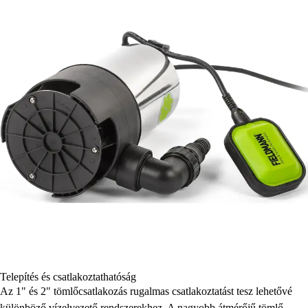
Telepítés és csatlakoztathatóság
Az 1" és 2" tömlőcsatlakozás rugalmas csatlakoztatást tesz lehetővé
különböző vízelvezető rendszerekhez. A nagyobb átmérőjű tömlő