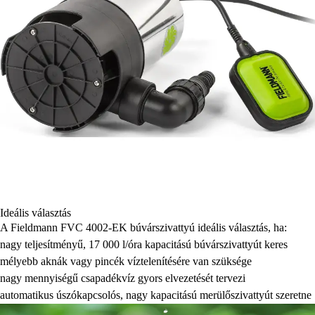
Ideális választás
A Fieldmann FVC 4002-EK búvárszivattyú ideális választás, ha:
nagy teljesítményű, 17 000 l/óra kapacitású búvárszivattyút keres
mélyebb aknák vagy pincék víztelenítésére van szüksége
nagy mennyiségű csapadékvíz gyors elvezetését tervezi
automatikus úszókapcsolós, nagy kapacitású merülőszivattyút szeretne