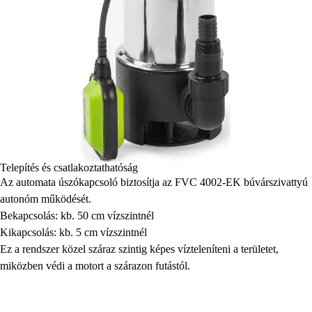
Telepítés és csatlakoztathatóság
Az automata úszókapcsoló biztosítja az FVC 4002-EK búvárszivattyú
autonóm működését.
Bekapcsolás: kb. 50 cm vízszintnél
Kikapcsolás: kb. 5 cm vízszintnél
Ez a rendszer közel száraz szintig képes vízteleníteni a területet,
miközben védi a motort a szárazon futástól.