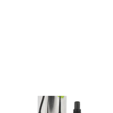
Minden ami kert
Szivattyúk
Kerti szivattyúk
Szennyezettvíz-szivattyúk
Rozsdamentes merülő szennyvízszivattyú FVC 4002 EK
FVC 4002 EK
Rozsdamentes merülő szennyvízszivattyú