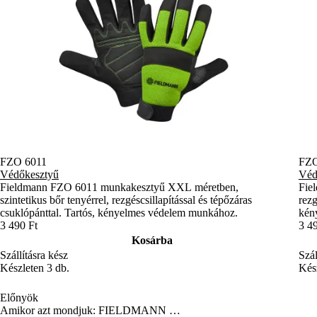
FZO 6011
FZO
Védőkesztyű
Véd
Fieldmann FZO 6011 munkakesztyű XXL méretben,
Fie
szintetikus bőr tenyérrel, rezgéscsillapítással és tépőzáras
rezg
csuklópánttal. Tartós, kényelmes védelem munkához.
kény
3 490 Ft
3 4
Kosárba
Szállításra kész
Szál
Készleten 3 db.
Kész
Előnyök
Amikor azt mondjuk: FIELDMANN …