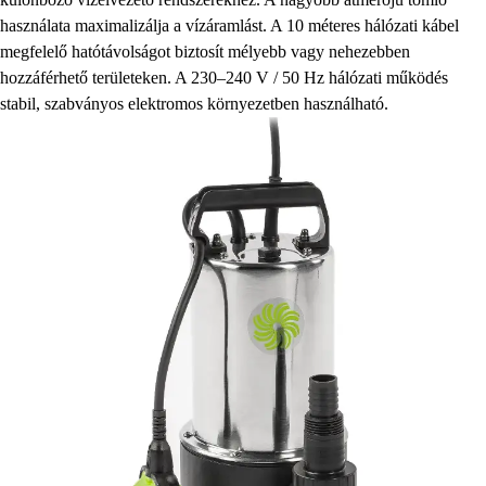
használata maximalizálja a vízáramlást. A 10 méteres hálózati kábel
megfelelő hatótávolságot biztosít mélyebb vagy nehezebben
hozzáférhető területeken. A 230–240 V / 50 Hz hálózati működés
stabil, szabványos elektromos környezetben használható.