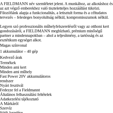
A FIELDMANN név szemléletet jelent. A munkához, az alkotáshoz és
az azt végző emberekhez való tiszteletteljes hozzáállást tükrözi.
Filozófiánk alapja a funkcionalitás, a letisztult forma és a céltudatos
tervezés – felesleges bonyolultság nélkül, kompromisszumok nélkül.
Legyen szó professzionális műhelyfelszerelésről vagy az otthoni kert
gondozásáról, a FIELDMANN megbízható, prémium minőségű
partner a mindennapokban – ahol a teljesítmény, a tartósság és az
esztétikum egységet alkot.
Magas színvonal
1 akkumulátor – 40 gép
Kedvező árak
Termékek
Minden ami kert
Minden ami műhely
Fast Power 20V akkumulátoros
rendszer
Nyári fesztivál
Fedezze fel a Fieldmannt
Általános felhasználási feltételek
Adatkezelési tájékoztató
A Márkáról
Szervíz
Sütik kezelése