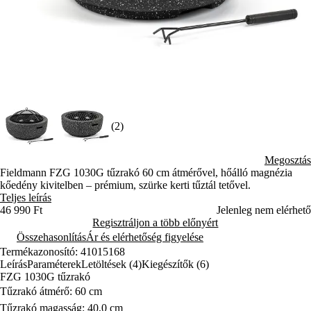
(2)
Megosztás
Fieldmann FZG 1030G tűzrakó 60 cm átmérővel, hőálló magnézia
kőedény kivitelben – prémium, szürke kerti tűztál tetővel.
Teljes leírás
46 990 Ft
Jelenleg nem elérhető
Regisztráljon a több előnyért
Összehasonlítás
Ár és elérhetőség figyelése
Termékazonosító: 41015168
Leírás
Paraméterek
Letöltések (4)
Kiegészítők (6)
FZG 1030G tűzrakó
Tűzrakó átmérő: 60 cm
Tűzrakó magasság: 40,0 cm