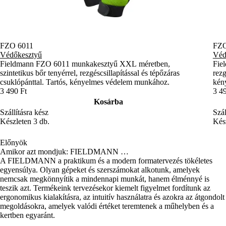
FZO 6011
FZO
Védőkesztyű
Véd
Fieldmann FZO 6011 munkakesztyű XXL méretben,
Fie
szintetikus bőr tenyérrel, rezgéscsillapítással és tépőzáras
rezg
csuklópánttal. Tartós, kényelmes védelem munkához.
kény
3 490 Ft
3 4
Kosárba
Szállításra kész
Szál
Készleten 3 db.
Kész
Előnyök
Amikor azt mondjuk: FIELDMANN …
A FIELDMANN a praktikum és a modern formatervezés tökéletes
egyensúlya. Olyan gépeket és szerszámokat alkotunk, amelyek
nemcsak megkönnyítik a mindennapi munkát, hanem élménnyé is
teszik azt. Termékeink tervezésekor kiemelt figyelmet fordítunk az
ergonomikus kialakításra, az intuitív használatra és azokra az átgondolt
megoldásokra, amelyek valódi értéket teremtenek a műhelyben és a
kertben egyaránt.