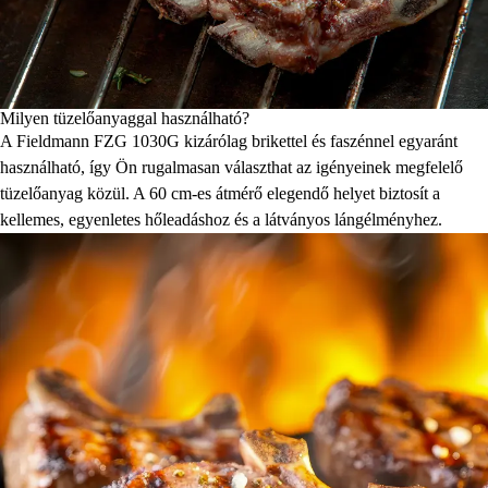
Milyen tüzelőanyaggal használható?
A Fieldmann FZG 1030G kizárólag brikettel és faszénnel egyaránt
használható, így Ön rugalmasan választhat az igényeinek megfelelő
tüzelőanyag közül. A 60 cm-es átmérő elegendő helyet biztosít a
kellemes, egyenletes hőleadáshoz és a látványos lángélményhez.