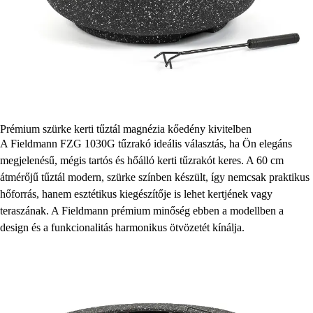
Prémium szürke kerti tűztál magnézia kőedény kivitelben
A Fieldmann FZG 1030G tűzrakó ideális választás, ha Ön elegáns
megjelenésű, mégis tartós és hőálló kerti tűzrakót keres. A 60 cm
átmérőjű tűztál modern, szürke színben készült, így nemcsak praktikus
hőforrás, hanem esztétikus kiegészítője is lehet kertjének vagy
teraszának. A Fieldmann prémium minőség ebben a modellben a
design és a funkcionalitás harmonikus ötvözetét kínálja.