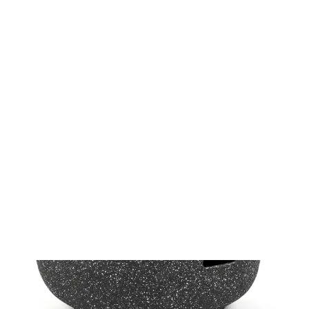
Minden ami kert
Kerti grillsütők és kiegészítők
Tűzrakók
Tűzrakóhely FZG 1030G
FZG 1030G
Tűzrakóhely