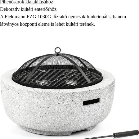
Pihenősarok kialakításához
Dekoratív kültéri enteriőrhöz
A Fieldmann FZG 1030G tűzrakó nemcsak funkcionális, hanem
látványos központi eleme is lehet kültéri terének.